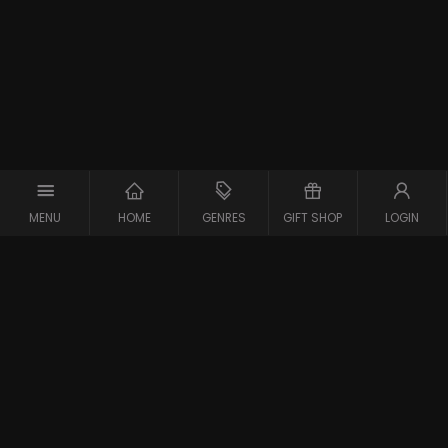
MENU
HOME
GENRES
GIFT SHOP
LOGIN
Support
Contact
Vraag en Antwoord
Systeemcheck
Privacy Policy
Algemene Voorwaarden
Blijf op de hoogte van de nieuwste films