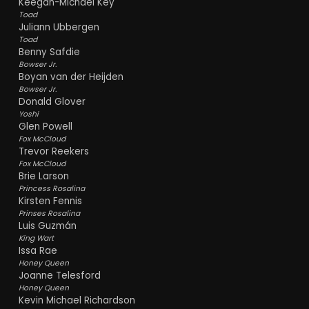
Keegan-Michael Key
familie, verwachtingen en het verlangen om
Toad
gezien te worden. Ook Bowser zelf krijgt meer
Juliann Ubbergen
lagen. Achter alle grootspraak, komische
Toad
woede-uitbarstingen en plannen om het
Benny Safdie
universum te veroveren schuilt een vader die
Bowser Jr.
Boyan van der Heijden
beseft dat hij belangrijke jaren met zijn zoon
Bowser Jr.
heeft gemist. De wisselwerking tussen vader
Donald Glover
en zoon levert niet alleen veel humor op,
Yoshi
maar ook enkele onverwacht ontroerende
Glen Powell
momenten, zelfs in een film die verder vol
Fox McCloud
gas geeft.
Trevor Reekers
Fox McCloud
Horvath en Jelenic hebben zichtbaar plezier
Brie Larson
gehad in het uitbreiden van het Mario-
Princess Rosalina
Kirsten Fennis
universum. Vrijwel iedere scène zit vol
Prinses Rosalina
verwijzingen naar de games, zonder dat
Luis Guzmán
nieuwe kijkers de draad kwijtraken. Bekende
King Wart
power-ups, iconische locaties, Rainbow Road,
Issa Rae
Luma's, Yoshi en talloze andere Nintendo-
Honey Queen
knipogen volgen elkaar in hoog tempo op. De
Joanne Telesford
nieuwe kosmische werelden zijn prachtig
Honey Queen
vormgegeven en geven de animatie van
Kevin Michael Richardson