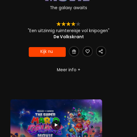
The Super Mario Galaxy Mo
The galaxy awaits
"Een uitzinnig ruimtereisje vol knipogen"
De Volkskrant
Kijk nu
Engels
•
Nederlands
5.1
5.1
2026
Meer info +
1 u 34 m
Nadat Mario en Luigi Bowsers plan om Prinses Peach te trouw
Galactisch avontuur
Familie en helden
Komische actie