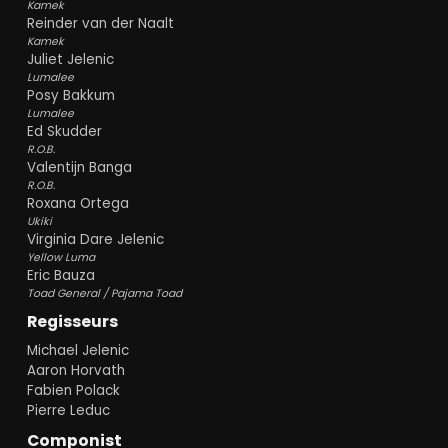
Illumination alle ruimte om uit te pakken. De
Kamek
Reinder van der Naalt
kleurrijke planeten, sterrenvelden en
Kamek
spectaculaire actiescènes behoren zonder
Juliet Jelenic
twijfel tot de mooiste beelden die de studio
Lumalee
tot nu toe heeft gemaakt.
Posy Bakkum
Lumalee
De stemmencast voelt inmiddels volledig
Ed Skudder
thuis in deze wereld. Chris Pratt geeft Mario
R.O.B.
opnieuw zijn optimisme en onbevangenheid,
Valentijn Banga
Charlie Day zorgt als Luigi voor veel komische
R.O.B.
Roxana Ortega
timing en Jack Black steelt regelmatig de
Ukiki
show als Bowser. De humor blijft toegankelijk
Virginia Dare Jelenic
voor kinderen, terwijl volwassenen juist veel
Yellow Luma
plezier beleven aan de talloze verwijzingen,
Eric Bauza
subtiele grappen en nostalgische details.
Toad General / Pajama Toad
Regisseurs
Brian Tyler keert terug als componist en
verweeft opnieuw de iconische melodieën
Michael Jelenic
van Koji Kondo met een groots symfonisch
Aaron Horvath
avontuur. De bekende Mario-thema's krijgen
Fabien Polack
een kosmische uitbreiding die perfect past bij
Pierre Leduc
de schaal van de film. Muziek,
Componist
geluidseffecten en beeld vormen samen een