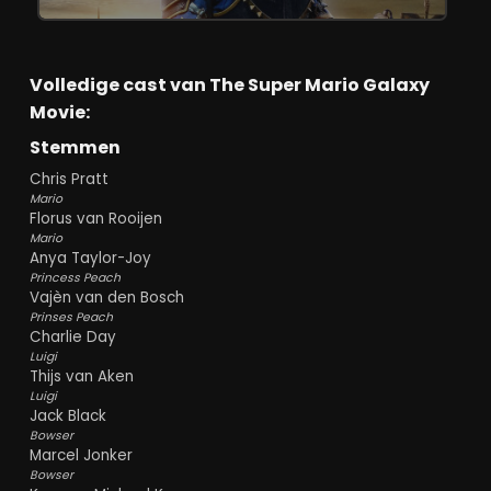
werelden. Onderweg krijgen niet alleen
helden de kans om te groeien, maar blijken
ook schurken een verrassend menselijke kant
te hebben.
Volledige cast van The Super Mario Galaxy
Movie:
Chris Pratt, Charlie Day, Anya Taylor-Joy,
Jack Black en Keegan-Michael Key keren met
Stemmen
zichtbaar plezier terug in hun vertrouwde
rollen. Nieuwkomers als Benny Safdie (Bowser
Chris Pratt
Jr.), Donald Glover (Yoshi) en Brie Larson
Mario
Florus van Rooijen
(Rosalina) geven het universum extra kleur.
Mario
Vooral de chemie tussen Mario en Luigi blijft
Anya Taylor-Joy
onweerstaanbaar: de broers plagen elkaar,
Princess Peach
vullen elkaar aan en laten opnieuw zien
Vajèn van den Bosch
waarom hun band het kloppend hart van
Prinses Peach
deze films vormt. Peach krijgt opnieuw een
Charlie Day
actieve en krachtige rol, terwijl Rosalina een
Luigi
mysterieus en warm nieuw element toevoegt
Thijs van Aken
aan het verhaal.
Luigi
Jack Black
Bowser
De grootste verrassing is Bowser Jr. Wat
Marcel Jonker
begint als een klassieke reddingsmissie voor
Bowser
zijn vader groeit uit tot een verhaal over