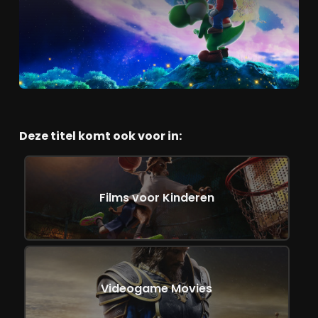
Regisseurs Horvath en Jelenic bouwen voort
op het kleurrijke universum van de eerste film,
maar kiezen dit keer voor een veel grotere
speeltuin: de sterren. Met nieuwe planeten,
oude bekenden, verrassende bondgenoten
en een flinke dosis Nintendo-magie is
The
Super Mario Galaxy Movie
een feest van
herkenning én vernieuwing.
Deze titel komt ook voor in:
Na het mislukte huwelijk van Bowser en Peach
lijkt de rust teruggekeerd in het
Paddenstoelenrijk. Maar Bowser Jr. wil koste
wat kost zijn vader bevrijden en de naam
Films voor Kinderen
Bowser opnieuw laten vrezen in het
universum. Hij ontvoert Prinses Rosalina om
haar krachten te gebruiken voor een
gigantisch kanon dat het heelal kan
vernietigen. Mario, Luigi, Peach, Toad, Yoshi en
een aantal onverwachte bondgenoten
Videogame Movies
vertrekken op een reis langs sterrenstelsels,
zwevende planeten en mysterieuze