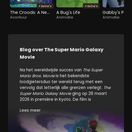
+ Extra's
+ Extra's
The Croods: A New Age
A Bug's Life
Avontuur
Animatie
Animatie
Blog over The Super Mario Galaxy
Movie
Na het wereldwijde succes van
The Super
Mario Bros. Movie
is het bekendste
loodgietersduo ter wereld terug met een
vervolg dat letterlijk alle grenzen verlegt.
The
Super Mario Galaxy Movie
ging op 28 maart
2026 in première in Kyoto. De film is
geregisseerd door Aaron Horvath en Michael
Lees meer
Jelenic, geschreven door Matthew Fogel en
geproduceerd door Illumination en Nintendo.
Met een opbrengst van ruim 1 miljard dollar is
het één van de grootste hits van 2026!