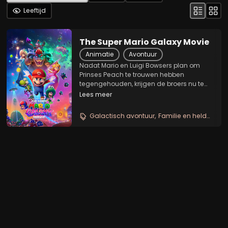
Leeftijd
The Super Mario Galaxy Movie
Animatie
Avontuur
Nadat Mario en Luigi Bowsers plan om
Prinses Peach te trouwen hebben
tegengehouden, krijgen de broers nu te
maken met een nieuwe bedreiging:
Lees meer
Bowser Jr., die zijn vader uit de
gevangenis wil bevrijden en het familiale
Galactisch avontuur
Familie en helden
Ko
erfgoed weer op de kaart wil...