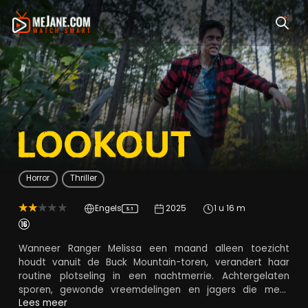
Lookout
Horror
Thriller
Engels
2025
1 u 16 m
5.1
Wanneer Ranger Melissa een maand alleen toezicht
houdt vanuit de Buck Mountain-toren, verandert haar
routine plotseling in een nachtmerrie. Achtergelaten
sporen, gewonde vreemdelingen en jagers die meer
weten dan ze zeggen, leiden naar iets buitenaards dat
Lees meer