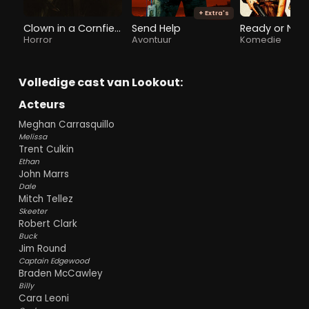
+ Extra's
Clown in a Cornfield
Send Help
Horror
Avontuur
Komedie
Volledige cast van Lookout:
Acteurs
Meghan Carrasquillo
Melissa
Trent Culkin
Ethan
John Marrs
Dale
Mitch Tellez
Skeeter
Robert Clark
Buck
Jim Round
Captain Edgewood
Braden McCawley
Billy
Cara Leoni