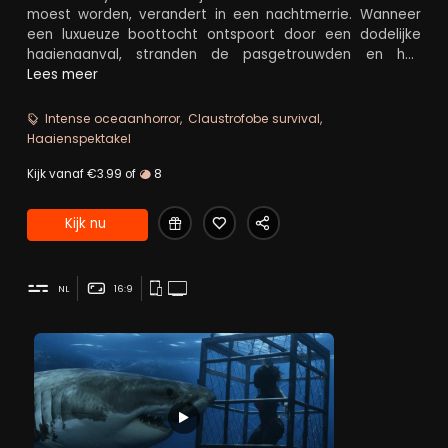
moest worden, verandert in een nachtmerrie. Wanneer
een luxueuze boottocht ontspoort door een dodelijke
haaienaanval, stranden de pasgetrouwden en hun
vrienden midden op zee. Gered door een mysterieuze
Lees meer
visser lijken ze veilig tot duidelijk wordt dat het gevaar
niet alleen onder water loert, maar ook aan boord.
Intense oceaanhorror
Claustrofobe survival
Overleven betekent vechten tegen de oceaan én tegen
Haaienspektakel
hun moordzuchtige redder.
Kijk vanaf €3.99 of
8
Kijk nu
NL
16:9