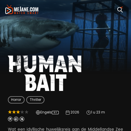
Human Bait
Horror
Thriller
Engels
2026
1 u 23 m
5.1
Wat een idyllische huwelijksreis aan de Middellandse Zee