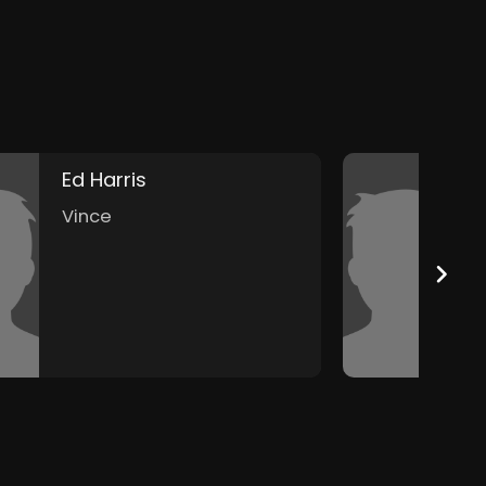
n nog
Ed Harris
G
Vince
S