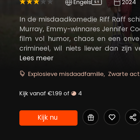
Engels
2024
5.1
In de misdaadkomedie Riff Raff schi
Murray, Emmy-winnares Jennifer Cool
film vol humor, chaos en een onverwachte famili
crimineel, wil niets liever dan zijn
leiden. Samen met zijn vrouw Sand
Lees meer
gezin. Voordat DJ aan zijn studie be
Explosieve misdaadfamilie
Zwarte ac
echt samen te zijn en vertrekke
ontspannen gezinsuitje, verander
Kijk vanaf €1.99 of
4
Rocco en ex-vrouw Ruth onaangek
boodschap: de beruchte gangsters 
staat bovenaan hun lijstje. Terwijl de spanning oploopt en Vincent zijn verleden
Kijk nu
onder ogen moet komen, komen lan
kent iedereen elkaar eigenlijk écht