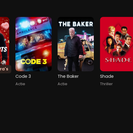
ra's
Code 3
The Baker
Shade
Actie
Actie
Thriller