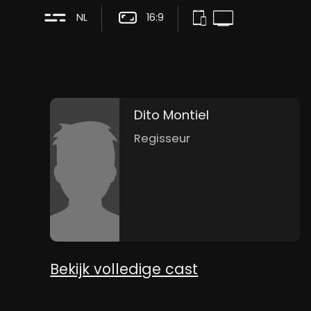
zich laten - of sleurt het hem en z
NL
16:9
belangrijker: brengt deze storm hen ui
Dito Montiel
Regisseur
Bekijk volledige cast