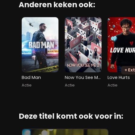
Anderen keken ook:
+ Ext
Bad Man
Now You See Me 2
Love Hurts
Actie
Actie
Actie
Deze titel komt ook voor in: