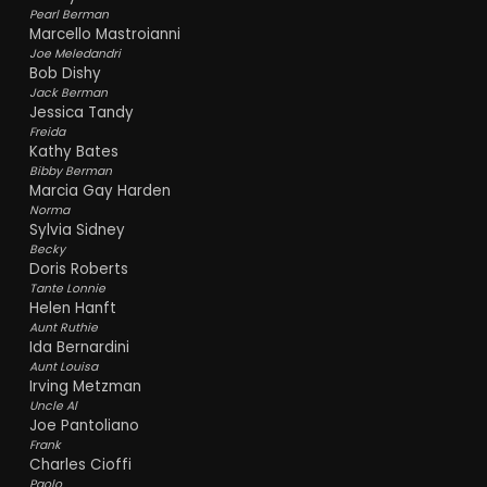
Pearl Berman
Marcello Mastroianni
Joe Meledandri
Bob Dishy
Jack Berman
Jessica Tandy
Freida
Kathy Bates
Bibby Berman
Marcia Gay Harden
Norma
Sylvia Sidney
Becky
Doris Roberts
Tante Lonnie
Helen Hanft
Aunt Ruthie
Ida Bernardini
Aunt Louisa
Irving Metzman
Uncle Al
Joe Pantoliano
Frank
Charles Cioffi
Paolo