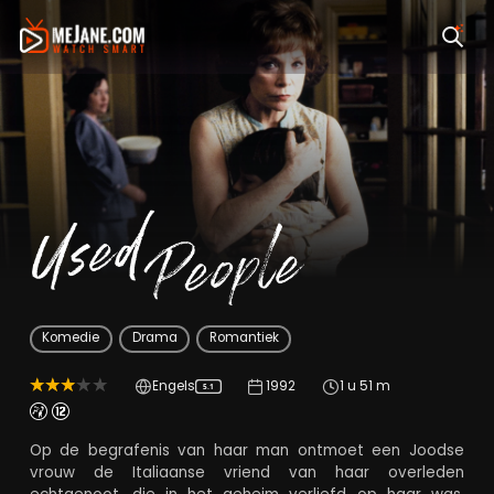
Used People
Komedie
Drama
Romantiek
Engels
1992
1 u 51 m
5.1
Op de begrafenis van haar man ontmoet een Joodse
vrouw de Italiaanse vriend van haar overleden