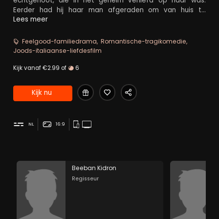
echtgenoot, die in het geheim verliefd op haar was.
Eerder had hij haar man afgeraden om van huis te
vertrekken, wat tot spanningen leidt tussen haar en haar
Lees meer
twee gescheiden dochters.
Feelgood-familiedrama
Romantische-tragikomedie
Joods-italiaanse-liefdesfilm
Kijk vanaf €2.99 of
6
Kijk nu
NL
16:9
Beeban Kidron
Regisseur