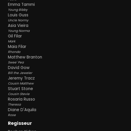
Emma Tammi
Young Bibby
Louis Guss
Uncle Normy
Asia Vieira
Young Norma
Gil Filar
Mark
Maia Filar
Rhonda
Matthew Branton
Swee' Pea
David Gow
Bill the Jeweler
Jeremy Tracz
Cousin Matthew
Stuart Stone
Cousin Stevie
Rosaria Russo
Theresa
Diane D'Aquila
Rose
Regisseur