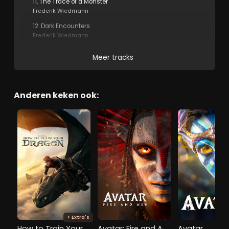
11. The Trace of a Monster
Frederik Wiedmann
12. Dark Encounters
Frederik Wiedmann
Meer tracks
Anderen keken ook:
+ Extra's
How to Train Your Dragon
Avatar: Fire and Ash
Avatar