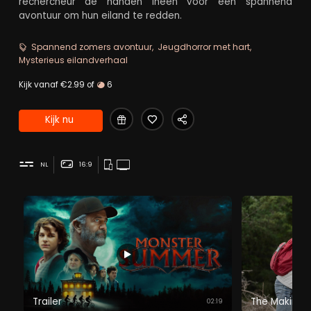
rechercheur de handen ineen voor een spannend
avontuur om hun eiland te redden.
Spannend zomers avontuur
Jeugdhorror met hart
Mysterieus eilandverhaal
Kijk vanaf €2.99 of
6
Kijk nu
NL
16:9
Trailer
The Making-
02:19