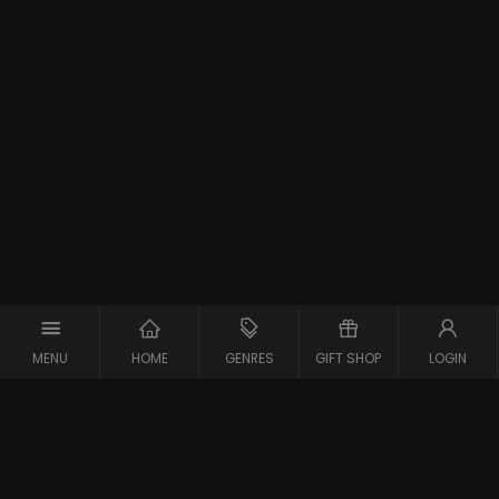
MENU
HOME
GENRES
GIFT SHOP
LOGIN
Support
Contact
Vraag en Antwoord