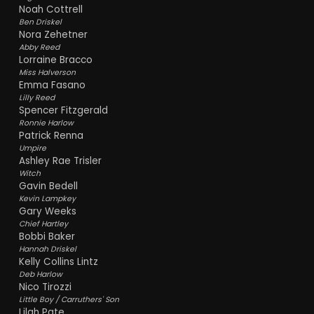
Noah Cottrell
Ben Driskel
Nora Zehetner
Abby Reed
Lorraine Bracco
Miss Halverson
Emma Fasano
Lilly Reed
Spencer Fitzgerald
Ronnie Harlow
Patrick Renna
Umpire
Ashley Rae Trisler
Witch
Gavin Bedell
Kevin Lampkey
Gary Weeks
Chief Hartley
Bobbi Baker
Hannah Driskel
Kelly Collins Lintz
Deb Harlow
Nico Tirozzi
Little Boy / Carruthers' Son
Lilah Pate