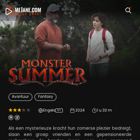
Monster Summer
Avontuur
Fantasy
Engels
2024
1 u 33 m
5.1
Als een mysterieuze kracht hun zomerse plezier bedreigt,
slaan een groep vrienden en een gepensioneerde