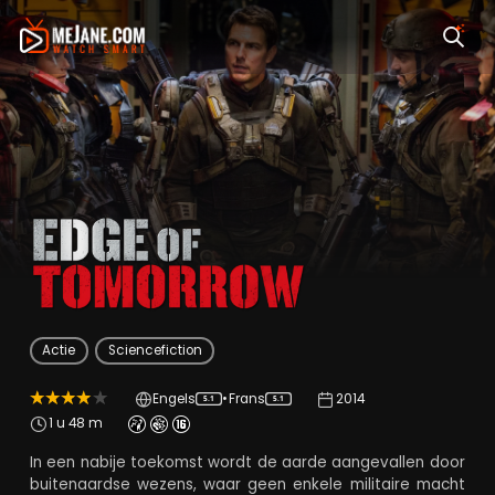
Edge of Tomorrow
Actie
Sciencefiction
Engels
•
Frans
2014
5.1
5.1
1 u 48 m
In een nabije toekomst wordt de aarde aangevallen door
buitenaardse wezens, waar geen enkele militaire macht