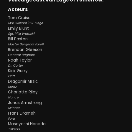
Acteurs
Tom Cruise
Maj. William 'Bill' Cage
Emily Blunt
Sgt. Rita Vrataski
Bill Paxton
Master Sergeant Farell
Brendan Gleeson
General Brigham
Noah Taylor
Dr. Carter
Kick Gurry
Griff
Dragomir Mrsic
Kuntz
Charlotte Riley
Nance
Jonas Armstrong
Skinner
Franz Drameh
Ford
Masayoshi Haneda
Takeda