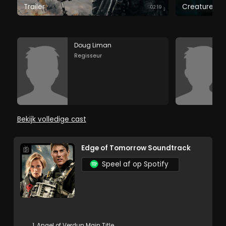
Trailer
Creatures no
02:19
Doug Liman
Regisseur
Bekijk volledige cast
Edge of Tomorrow Soundtrack
Speel af op Spotify
1. Angel of Verdun Main Title