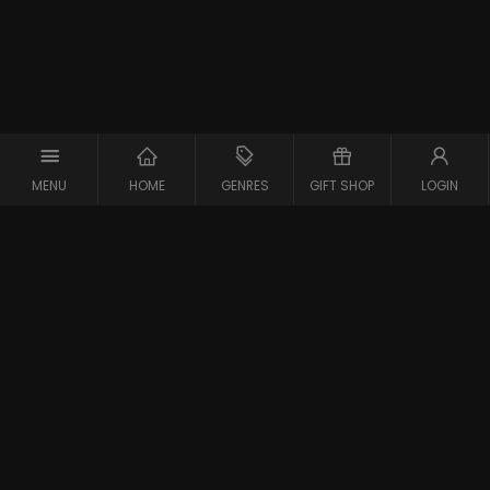
MENU
HOME
GENRES
GIFT SHOP
LOGIN
Support
Contact
Vraag en Antwoord
Systeemcheck
Privacy Policy
Algemene Voorwaarden
Blijf op de hoogte van de nieuwste films