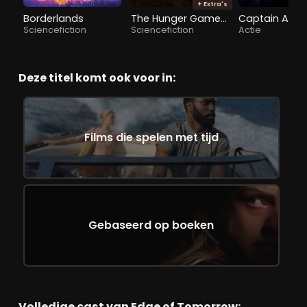
+ Extra's
Borderlands
The Hunger Games: The Ballad of Songbirds & Snakes
Sciencefiction
Sciencefiction
Actie
Deze titel komt ook voor in:
Films die spelen met tijd
Gebaseerd op boeken
Volledige cast van Edge of Tomorrow: