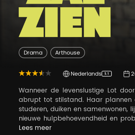
Drama
Arthouse
Nederlands
2
5.1
Wanneer de levenslustige Lot doo
abrupt tot stilstand. Haar plannen
studeren, duiken en samenwonen, lijk
nieuwe hulpbehoevendheid en probee
door zoveel mogelijk te dromen. In
Lees meer