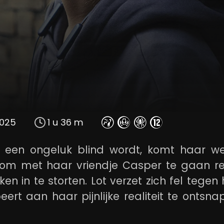
025
1 u 36 m
r een ongeluk blind wordt, komt haar we
 om met haar vriendje Casper te gaan re
en in te storten. Lot verzet zich fel tegen
rt aan haar pijnlijke realiteit te ontsn
 haar dromen is ze vrij en ziet ze weer