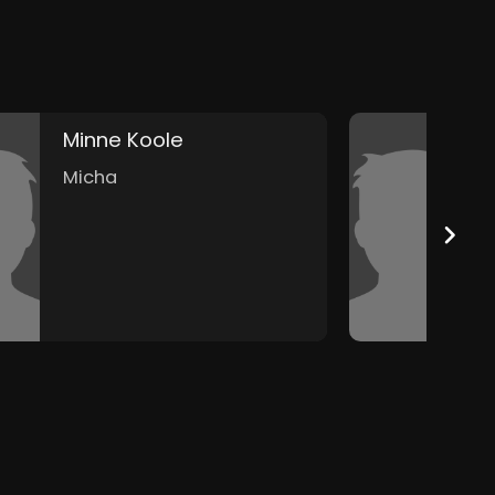
Minne Koole
Micha
C