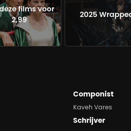
 deze films voor
2025 Wrappe
2,99
Componist
Kaveh Vares
Schrijver