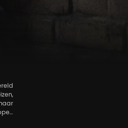
reld
izen,
 haar
appen
. Pas