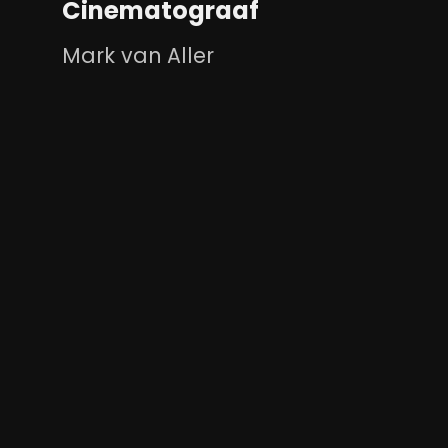
Cinematograaf
Mark van Aller
Support
Contact
Vraag en Antwoord
Systeemcheck