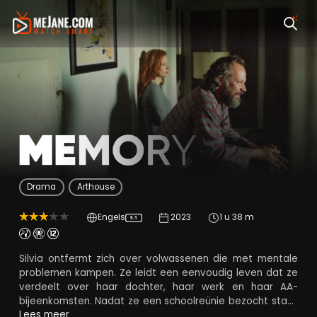
Memory
Drama
Arthouse
Engels
2023
1 u 38 m
5.1
Silvia ontfermt zich over volwassenen die met mentale
problemen kampen. Ze leidt een eenvoudig leven dat ze
verdeelt over haar dochter, haar werk en haar AA-
bijeenkomsten. Nadat ze een schoolreünie bezocht staat
Saul, die ze kent van diezelfde schoolperiode, de
Lees meer