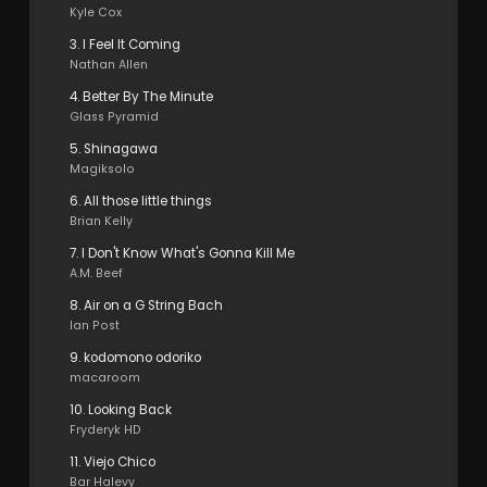
Kyle Cox
3. I Feel It Coming
Nathan Allen
4. Better By The Minute
Glass Pyramid
5. Shinagawa
Magiksolo
6. All those little things
Brian Kelly
7. I Don't Know What's Gonna Kill Me
A.M. Beef
8. Air on a G String Bach
Ian Post
9. kodomono odoriko
macaroom
10. Looking Back
Fryderyk HD
11. Viejo Chico
Bar Halevy