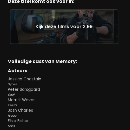
Franco's regie legt de nadruk op de subtiele
Deze titel komt ook voor in:
nuances van menselijke interactie. De chemie
tussen Chastain en Sarsgaard is tastbaar en
geeft de film een authentieke emotionele
diepgang. Chastain brengt Sylvia's innerlijke
Kijk deze films voor 2,99
strijd en veerkracht overtuigend tot leven,
terwijl Sarsgaards vertolking van Sauls
kwetsbaarheid en verwarring zowel
hartverscheurend als meeslepend is.
De cinematografie van Yves Cape versterkt
Volledige cast van Memory:
de intieme sfeer van de film. Met natuurlijke
Acteurs
belichting en zorgvuldig gekozen kaders
wordt de kijker dicht bij de personages
Jessica Chastain
gebracht, waardoor hun emoties en
Sylvia
ervaringen direct voelbaar zijn. Deze visuele
Peter Sarsgaard
benadering, gecombineerd met een
Saul
minimalistische soundtrack, creëert een
Merritt Wever
contemplatieve en introspectieve
Olivia
Josh Charles
kijkervaring.
Isaac
Elsie Fisher
Memory
verkent thema's als herinnering,
Sara
identiteit en vergeving. De film stelt