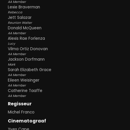
AA Member
Lexie Braverman
Rebecca
Jett Salazar
Reunion Waiter
Donald McQueen
AA Member
Alexis Rae Forlenza
Lucy
Vilma Ortiz Donovan
AA Member
Jackson Dorfmann
Mark
Sarah Elizabeth Grace
AA Member
Eileen Weisinger
AA Member
Catherine Taaffe
AA Member
Regisseur
Michel Franco
Cinematograaf
Yves Cape