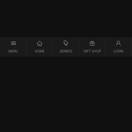
MENU
HOME
GENRES
GIFT SHOP
LOGIN
Support
Contact
Vraag en Antwoord
Systeemcheck
Privacy Policy
Algemene Voorwaarden
Blijf op de hoogte van de nieuwste films