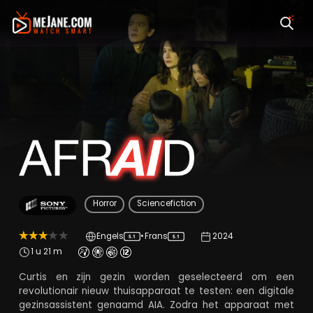
AfrAId
Horror
Sciencefiction
Engels
•
Frans
2024
5.1
5.1
1 u 21 m
Curtis en zijn gezin worden geselecteerd om een
revolutionair nieuw thuisapparaat te testen: een digitale
gezinsassistent genaamd AIA. Zodra het apparaat met