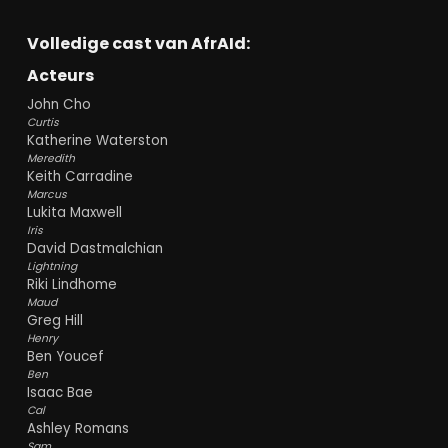
Volledige cast van AfrAId:
Acteurs
John Cho
Curtis
Katherine Waterston
Meredith
Keith Carradine
Marcus
Lukita Maxwell
Iris
David Dastmalchian
Lightning
Riki Lindhome
Maud
Greg Hill
Henry
Ben Youcef
Ben
Isaac Bae
Cal
Ashley Romans
Sam