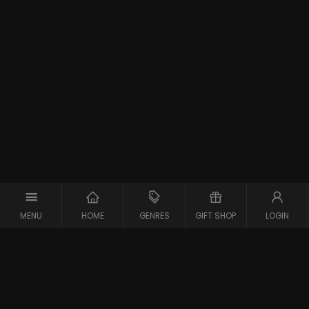
MENU
HOME
GENRES
GIFT SHOP
LOGIN
Support
Contact
Vraag en Antwoord