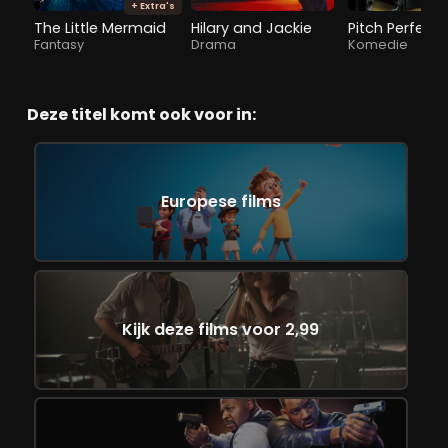
+ Extra's
The Little Mermaid
Hilary and Jackie
Pitch Perfect 
Fantasy
Drama
Komedie
Deze titel komt ook voor in:
Europese films
Kijk deze films voor 2,99