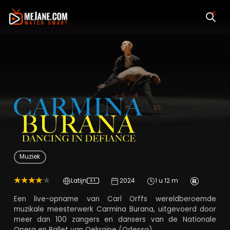
Carmin Burana: Danc
Muziek
Latijn
2024
1 u 12 m
5.1
Een live-opname van Carl Orffs wereldberoemde
muzikale meesterwerk Carmina Burana, uitgevoerd door
meer dan 100 zangers en dansers van de Nationale
Opera en Ballet van Oekraïne (Odessa).