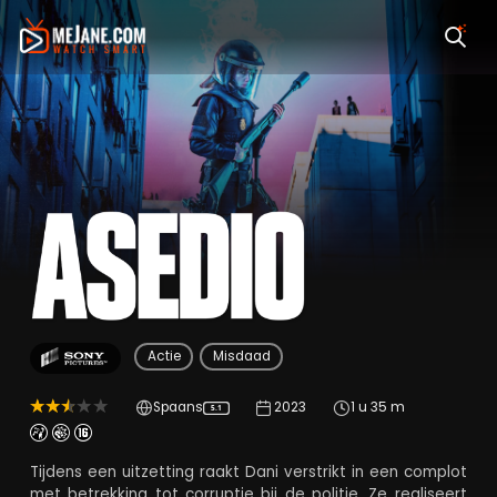
Asedio
Actie
Misdaad
Spaans
2023
1 u 35 m
5.1
Tijdens een uitzetting raakt Dani verstrikt in een complot
met betrekking tot corruptie bij de politie. Ze realiseert