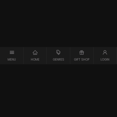
MENU
HOME
GENRES
GIFT SHOP
LOGIN
Support
Contact
Vraag en Antwoord
Systeemcheck
Privacy Policy
Algemene Voorwaarden
Blijf op de hoogte van de nieuwste films