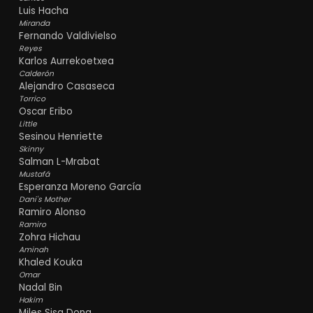
Luis Hacha
Miranda
Fernando Valdivielso
Reyes
Karlos Aurrekoetxea
Calderón
Alejandro Casaseca
Torrico
Oscar Eribo
Little
Sesinou Henriette
Skinny
Salman L-Mrabat
Mustafá
Esperanza Moreno García
Dani's Mother
Ramiro Alonso
Ramiro
Zohra Hichau
Aminah
Khaled Kouka
Omar
Nadal Bin
Hakim
Miles Sisa Dong