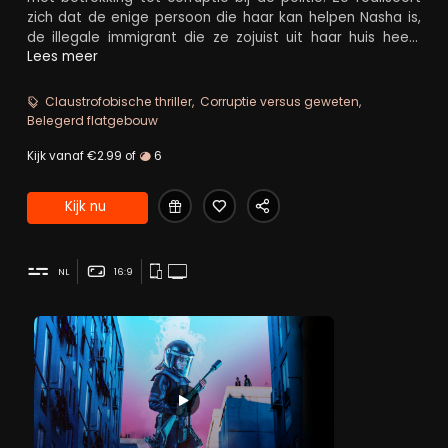
zich dat de enige persoon die haar kan helpen Nasha is,
de illegale immigrant die ze zojuist uit haar huis heeft
gegooid, evenals haar zoon Little. Beide vrouwen zullen
Lees meer
hun krachten moeten bundelen terwijl ze het op moeten
nemen tegen een corrupt systeem, wanneer ze worden
Claustrofobische thriller
Corruptie versus geweten
belegerd in het gebouw dat de politie is komen
Belegerd flatgebouw
ontruimen.
Kijk vanaf €2.99 of
6
Kijk nu
NL
16:9