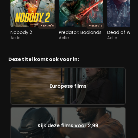
+ Extra's
+ Extra's
Nobody 2
Predator: Badlands
Dead of Wint
Actie
Actie
Actie
Deze titel komt ook voor in:
Europese films
Kijk deze films voor 2,99