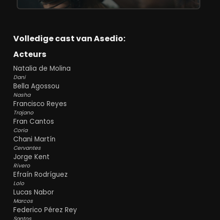
Volledige cast van Asedio:
Acteurs
Natalia de Molina
Dani
Bella Agossou
Nasha
Francisco Reyes
Trajano
Fran Cantos
Coria
Chani Martín
Cervantes
Jorge Kent
Rivero
Efraín Rodríguez
Lolo
Lucas Nabor
Marcos
Federico Pérez Rey
Santos