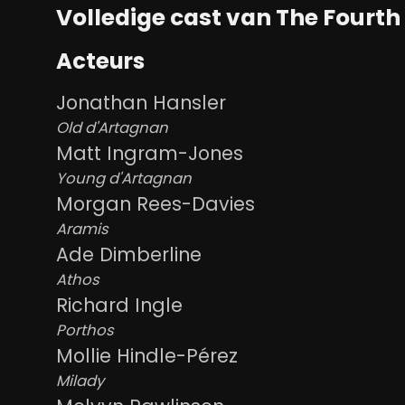
Volledige cast van The Fourth
Acteurs
Jonathan Hansler
Old d'Artagnan
Matt Ingram-Jones
Young d'Artagnan
Morgan Rees-Davies
Aramis
Ade Dimberline
Athos
Richard Ingle
Porthos
Mollie Hindle-Pérez
Milady