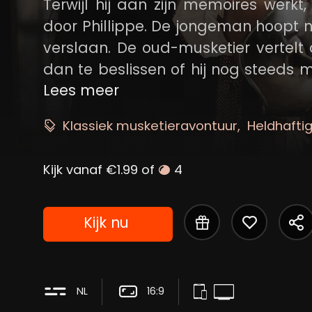
Terwijl hij aan zijn memoires werk
door Phillippe. De jongeman hoopt 
verslaan. De oud-musketier vertelt 
dan te beslissen of hij nog steeds
naar 1625, toen d'Artagnan op jonge 
Lees meer
vader. Daar raakte hij verwikkeld i
Klassiek musketieravontuur
Heldhafti
de koning en de bewakers van kardin
Kijk vanaf €1.99 of
4
Kijk nu
NL
16:9