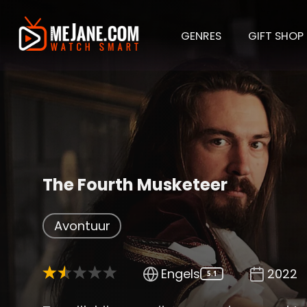
GENRES
GIFT SHOP
The Fourth Musketeer
Avontuur
Engels
2022
5.1