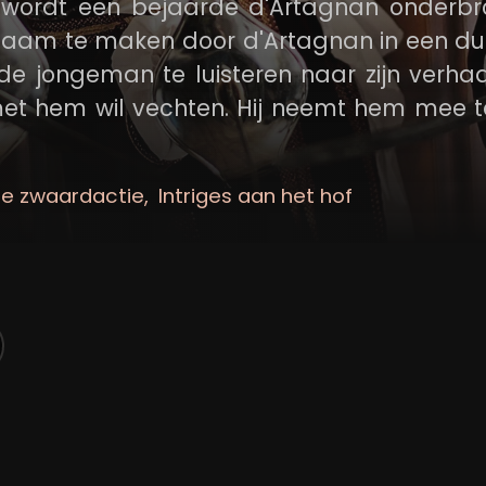
t, wordt een bejaarde d'Artagnan onderb
naam te maken door d'Artagnan in een du
de jongeman te luisteren naar zijn verha
 met hem wil vechten. Hij neemt hem mee 
leeftijd naar Parijs reisde in opdracht van
n een duister complot tussen de musketier
ge zwaardactie
Intriges aan het hof
aal de Richelieu.