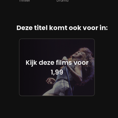
Thriller
Drama
Deze titel komt ook voor in:
Kijk deze films voor
1,99