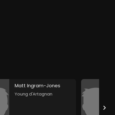
Matt Ingram-Jones
M
Young d'Artagnan
A