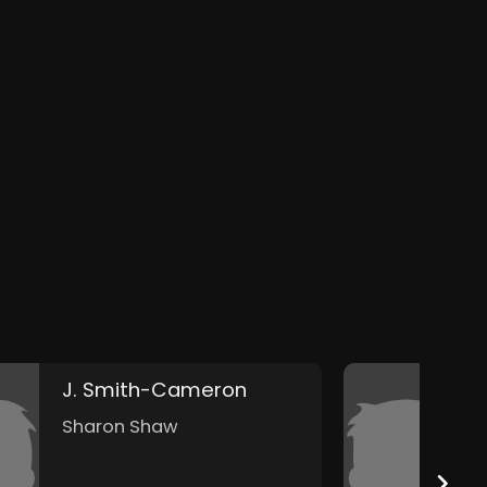
J. Smith-Cameron
I
Sharon Shaw
E