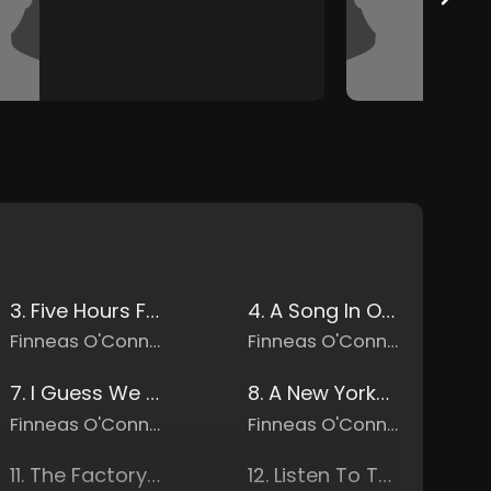
3. Five Hours From Abilene
4. A Song In Our Hearts
Finneas O'Connell
Finneas O'Connell
7. I Guess We Have A Guest Room Now
8. A New Yorker Minute
Finneas O'Connell
Finneas O'Connell
11. The Factory Floor
12. Listen To The Silence