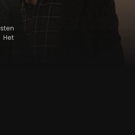
esten
 Het