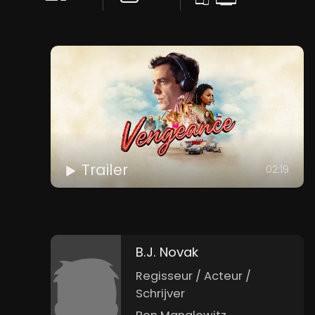
Trailer
02:19
B.J. Novak
Regisseur / Acteur /
Schrijver