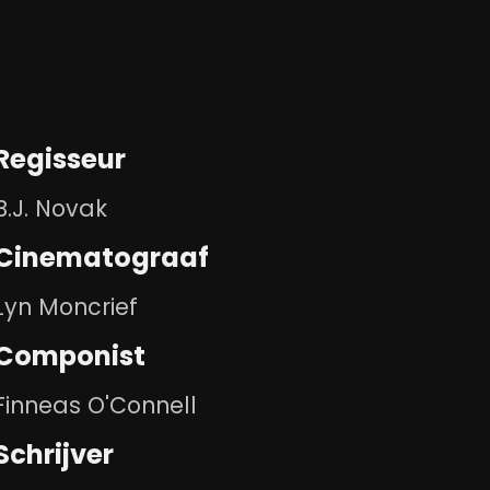
Regisseur
B.J. Novak
Cinematograaf
Lyn Moncrief
Componist
Finneas O'Connell
Schrijver