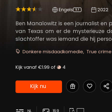
Engels
2022
5.1
Ben Manalowitz is een journalist en p
van Texas om er de mysterieuze d
slachtoffer was iemand die hij perso
Donkere misdaadkomedie
True crime
Kijk vanaf €1.99 of
4
Kijk nu
NL
16:9