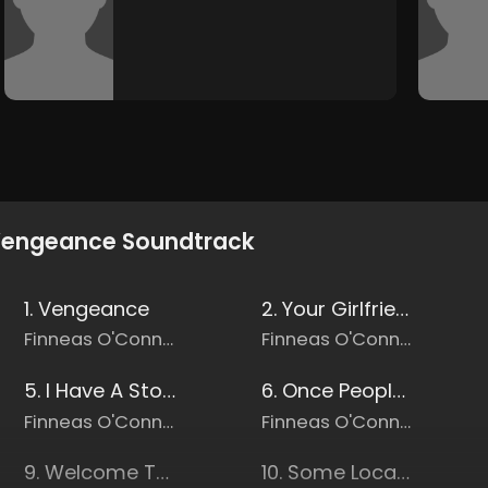
engeance Soundtrack
1. Vengeance
2. Your Girlfriend's Dead
Finneas O'Connell
Finneas O'Connell
5. I Have A Story
6. Once People On Reddit Find Out
Finneas O'Connell
Finneas O'Connell
9. Welcome To Texas
10. Some Local Color