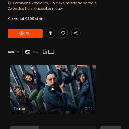
bemachtigen zich aandient, komt de bende weer bij
Komische kraakfilm
Politieke misdaadparodie
elkaar.
Zweedse heistklassieker nieuw
Kijk vanaf €1.99 of
4
Kijk nu
NL
16:9
Trailer
02:00