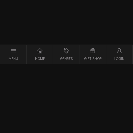
MENU
HOME
GENRES
GIFT SHOP
LOGIN
Support
Contact
Vraag en Antwoord
Systeemcheck
Privacy Policy
Algemene Voorwaarden
Blijf op de hoogte van de nieuwste films