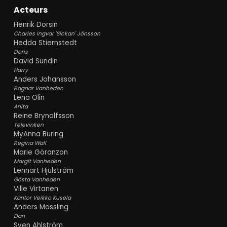
Acteurs
Henrik Dorsin
Charles Ingvar 'Sickan' Jönsson
Hedda Stiernstedt
Doris
David Sundin
Harry
Anders Johansson
Ragnar Vanheden
Lena Olin
Anita
Reine Brynolfsson
Televinken
MyAnna Buring
Regina Wall
Marie Göranzon
Margit Vanheden
Lennart Hjulström
Gösta Vanheden
Ville Virtanen
Kantor Veikko Kusela
Anders Mossling
Dan
Sven Ahlström