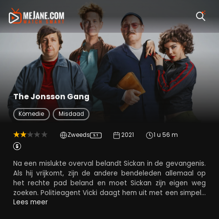
The Jonsson Gang
Komedie
Misdaad
Zweeds
2021
1 u 56 m
5.1
Na een mislukte overval belandt Sickan in de gevangenis.
Als hij vrijkomt, zijn de andere bendeleden allemaal op
het rechte pad beland en moet Sickan zijn eigen weg
zoeken. Politieagent Vicki daagt hem uit met een simpele
inbraak, maar de klus heeft gevolgen die tot ver in de
Lees meer
politiek reiken. Wanneer de kans om miljoenen te