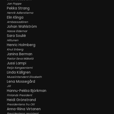
Jan Poppe
Pekka Strang
Henrik Adlerstierna
Elin Klinga
Ambassadören
Johan Wahlström
Hasse Eldemar
Sara Soulié
Hiltunen
Henric Holmberg
Knut Enberg
Janina Berman
Pastor Eeva Mäkelä
Jussi Lampi
Reijo Kangasniemi
Linda Källgren
Museiintendent Elisabeth
Lena Mossegård
Jill
Hannu-Pekka Björkman
Finlands President
Heidi Grönstrand
Presidentens fru Oili
Anna-Riina Virtanen
Presidentens assistent