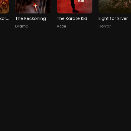
The Pope's Exorcist
The Reckoning
The Karate Kid
Eight for Silver
Drama
Actie
Horror