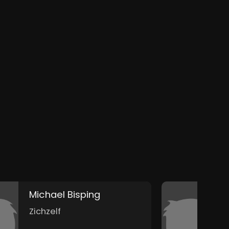
Michael Bisping
K
Zichzelf
Z