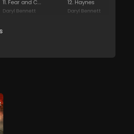
11. Fear and Confusion
12. Haynes
Daryl Bennett
Daryl Bennett
s