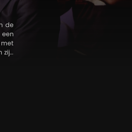
in de
 een
r met
 zijn