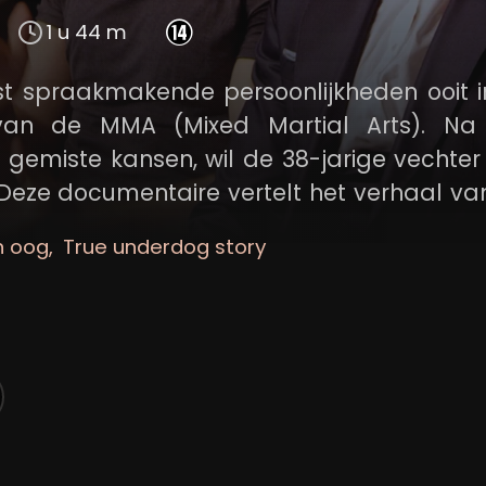
1 u 44 m
st spraakmakende persoonlijkheden ooit 
 van de MMA (Mixed Martial Arts). Na
n gemiste kansen, wil de 38-jarige vechte
. Deze documentaire vertelt het verhaal van
n oog
True underdog story