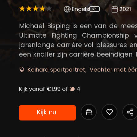
Engels
2021
5.1
Michael Bisping is een van de mee
Ultimate Fighting Championship
jarenlange carrière vol blessures e
een knaller zijn carrière beëindigen
strijd.
Keihard sportportret
Vechter met éé
Kijk vanaf €1.99 of
4
Kijk nu