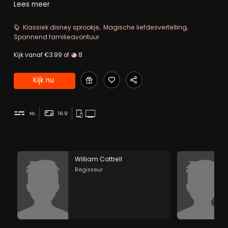
schuilen bij zeven dwergen in hun huisje in de bossen. De
Lees meer
koningin neemt hier geen genoegen mee en probeert
haar stiefdochter alsnog om te brengen.
Klassiek disney sprookje
Magische liefdesvertelling
Spannend familieavontuur
Kijk vanaf €3.99 of
8
Kijk nu
NL
16:9
William Cottrell
Regisseur