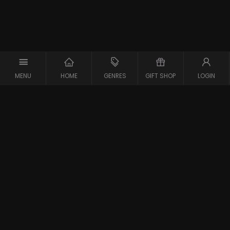
MENU
HOME
GENRES
GIFT SHOP
LOGIN
Support
Contact
Vraag en Antwoord
Systeemcheck
Privacy Policy
Algemene Voorwaarden
Blijf op de hoogte van de nieuwste films
Gestart in 2007 is meJane de eerste filmaanbieder in