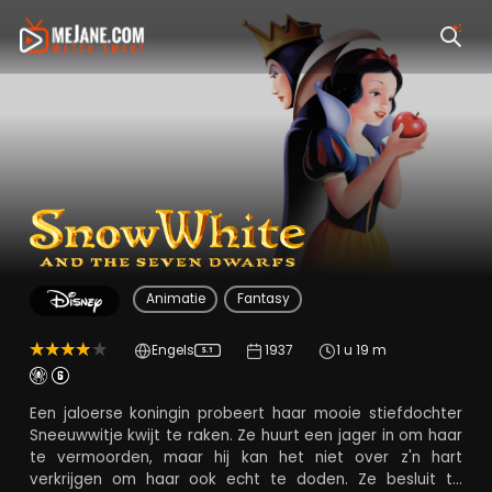
Snow White and the
Animatie
Fantasy
Engels
1937
1 u 19 m
5.1
Een jaloerse koningin probeert haar mooie stiefdochter
Sneeuwwitje kwijt te raken. Ze huurt een jager in om haar
te vermoorden, maar hij kan het niet over z'n hart
verkrijgen om haar ook echt te doden. Ze besluit te