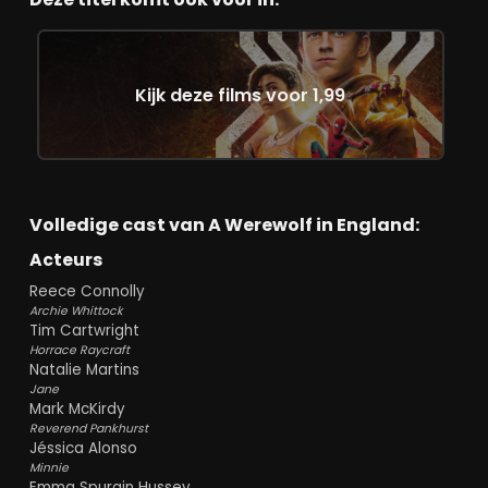
Kijk deze films voor 1,99
Volledige cast van A Werewolf in England:
Acteurs
Reece Connolly
Archie Whittock
Tim Cartwright
Horrace Raycraft
Natalie Martins
Jane
Mark McKirdy
Reverend Pankhurst
Jéssica Alonso
Minnie
Emma Spurgin Hussey