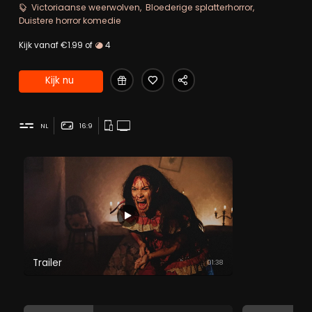
Victoriaanse weerwolven
Bloederige splatterhorror
Duistere horror komedie
Kijk vanaf €1.99 of
4
Kijk nu
NL
16:9
Trailer
01:38