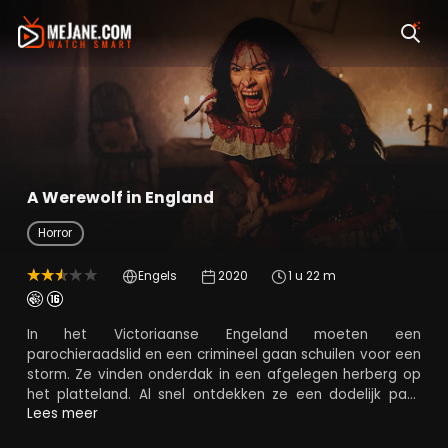
A Werewolf in England
Horror
Engels
2020
1 u 22 m
In het Victoriaanse Engeland moeten een
parochieraadslid en een crimineel gaan schuilen voor een
storm. Ze vinden onderdak in een afgelegen herberg op
het platteland. Al snel ontdekken ze een dodelijk pact
tussen de gestoorde herbergiers en de bloeddorstige
Lees meer
weerwolven die de omringende bossen bevolken.