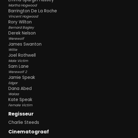
Martha Hogwood
Barrington De La Roche
Vincent Hogwood
Rory Wilton
Bernard Bagley
Derek Nelson
Werewolf
James Swanton
Willie
Joel Rothwell
Male Victim
Sam Lane
Werewolf 2
Jamie Speak
Edgar
Dana Abed
Walaa
Kate Speak
Female Victim
Regisseur
Charlie Steeds
Cinematograaf