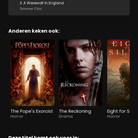
3. A Werewolf In England
Simone Cilio
Anderen keken ook:
The Pope's Exorcist
The Reckoning
Eight for Silver
Horror
Drama
Horror
Deze titel komt ook voor in: