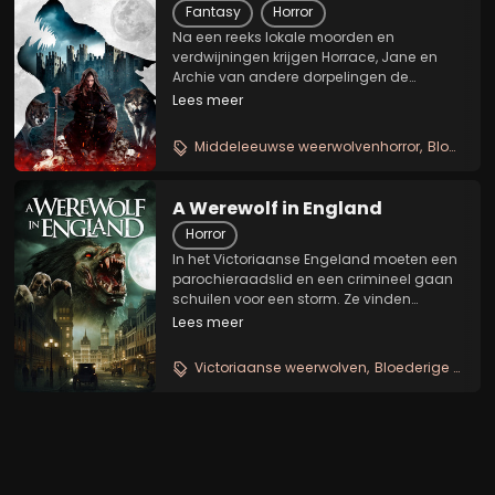
Fantasy
Horror
Na een reeks lokale moorden en
verdwijningen krijgen Horrace, Jane en
Archie van andere dorpelingen de
opdracht om vreemde gebeurtenissen in
Lees meer
een naburig kasteel te onderzoeken.
Samen met een groepje dappere
Middeleeuwse weerwolvenhorror
Bloedige kasteelbelegering
vrijwilligers willen ze een nacht...
A Werewolf in England
Horror
In het Victoriaanse Engeland moeten een
parochieraadslid en een crimineel gaan
schuilen voor een storm. Ze vinden
onderdak in een afgelegen herberg op
Lees meer
het platteland. Al snel ontdekken ze een
dodelijk pact tussen de gestoorde
Victoriaanse weerwolven
Bloederige splatterhorror
herbergiers en de...