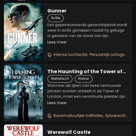
Gunner
Actie
Een gepensioneerde gevechtspiloot wordt
weer in actie geroepen nadat hij getuige
is geweest van de dood van zijn
wingman.
Lees meer
Intense luchtactie
Persoonlijk oorlogsdrama
The Haunting of the Tower of
London
Historisch
Horror
Wanneer de lijken van twee vermoorde
prinsen worden ontdekt in de Tower of
London, moet een verontruste priester zijn
geloof opzij zetten om bevriend te raken
Lees meer
met een mysterieuze gevangene. Deze
laatste heeft bovennatuurlijke krachten en
Bovennatuurlijke hofthriller
Spookachtige kasteelhoror
kan met...
Werewolf Castle