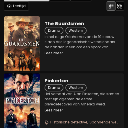
Leeftijd
The Guardsmen
Drama
Western
In het ruige Oklahoma van de 19e eeuw
slaan drie legendarische wetsdienaars
de handen ineen om een spoor van
geweld en wetteloosheid te stoppen.
Lees meer
Wanneer een inheemse vrouw hen
smeekt de meedogenloze outlaw Richard
West op te sporen, begint een...
Pinkerton
Drama
Western
Het verhaal van Alan Pinkerton, die samen
met zijn agenten de eerste
privédetectives van Amerika werd.
Lees meer
Historische detective
Spannende westernjacht