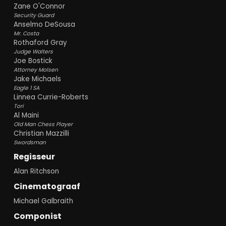
Zane O'Connor
Security Guard
Anselmo DeSousa
Mr. Costa
Rothaford Gray
Judge Walters
Joe Bostick
Attorney Molsen
Jake Michaels
Eagle 1 SA
Linnea Currie-Roberts
Tori
Al Maini
Old Man Chess Player
Christian Mazzilli
Swordsman
Regisseur
Alan Ritchson
Cinematograaf
Michael Galbraith
Componist