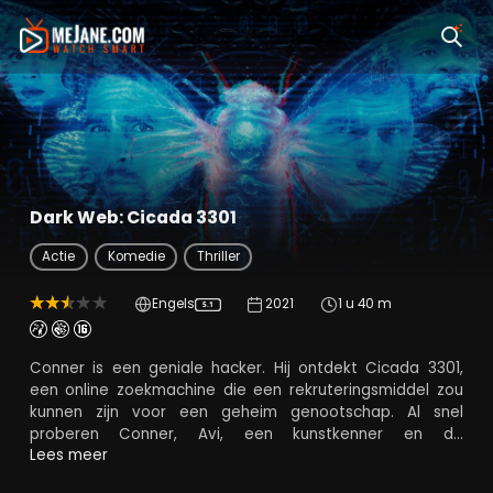
Dark Web: Cicada 3301
Actie
Komedie
Thriller
Engels
2021
1 u 40 m
5.1
Conner is een geniale hacker. Hij ontdekt Cicada 3301,
een online zoekmachine die een rekruteringsmiddel zou
kunnen zijn voor een geheim genootschap. Al snel
proberen Conner, Avi, een kunstkenner en de
geheimzinnige bibliothecaresse Gwen op plekken met
Lees meer
muurschilderingen in oude bibliotheken echte