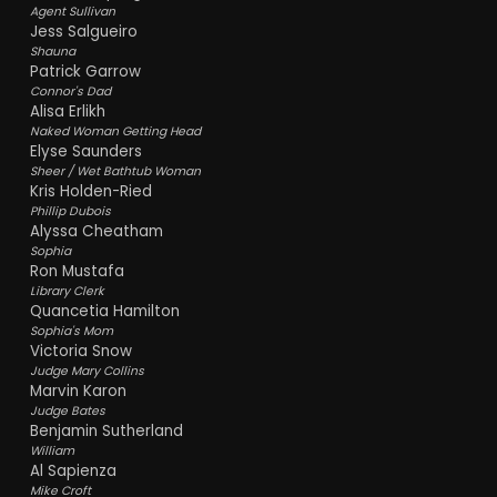
Agent Sullivan
Jess Salgueiro
Shauna
Patrick Garrow
Connor's Dad
Alisa Erlikh
Naked Woman Getting Head
Elyse Saunders
Sheer / Wet Bathtub Woman
Kris Holden-Ried
Phillip Dubois
Alyssa Cheatham
Sophia
Ron Mustafa
Library Clerk
Quancetia Hamilton
Sophia's Mom
Victoria Snow
Judge Mary Collins
Marvin Karon
Judge Bates
Benjamin Sutherland
William
Al Sapienza
Mike Croft