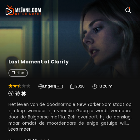
Last Moment of Clarity
Thriller
Engels
2020
1 u 26 m
5.1
Het leven van de doodnormale New Yorker Sam staat op
zijn kop wanneer zijn vriendin Georgia wordt vermoord
door de Bulgaarse maffia. Zelf overleeft hij de aanslag,
maar omdat de moordenaars de enige getuige willen
uitschakelen, vlucht hij noodgedwongen naar Parijs. Drie
Lees meer
jaar later ziet Sam in een Parijse bioscoop een actrice op