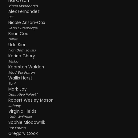
Hal Ozsan
Vince Macdonald
Alex Fernandez
Bill
Nicole Ansari-Cox
Jean Outerbridge
Brian Cox
Gilles
Udo Kier
Ivan Demisovski
Karina Chery
Misha
Kearsten Walden
Mia / Bar Patron
Wallis Herst
Toni
Mark Joy
Detective Poloski
Robert Wesley Mason
Johnny
Virginia Fields
Cafe Waitress
Sophie Miodownik
Bar Patron
Gregory Cook