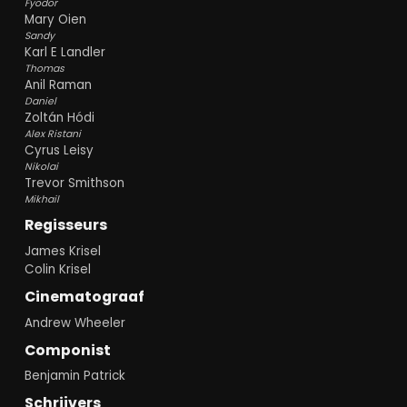
Fyodor
Mary Oien
Sandy
Karl E Landler
Thomas
Anil Raman
Daniel
Zoltán Hódi
Alex Ristani
Cyrus Leisy
Nikolai
Trevor Smithson
Mikhail
Regisseurs
James Krisel
Colin Krisel
Cinematograaf
Andrew Wheeler
Componist
Benjamin Patrick
Schrijvers