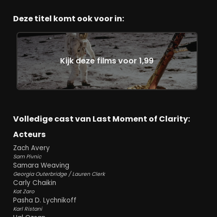
Deze titel komt ook voor in:
Kijk deze films voor 1,99
Volledige cast van Last Moment of Clarity:
Acteurs
Zach Avery
Sam Pivnic
Samara Weaving
Georgia Outerbridge / Lauren Clerk
Carly Chaikin
Kat Zaro
Pasha D. Lychnikoff
Karl Ristani