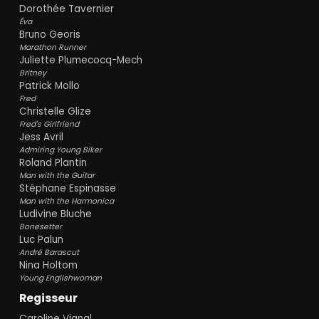
Dorothée Tavernier
Éva
Bruno Georis
Marathon Runner
Juliette Plumecocq-Mech
Britney
Patrick Mollo
Fred
Christelle Glize
Fred's Girlfriend
Jess Avril
Admiring Young Biker
Roland Plantin
Man with the Guitar
Stéphane Espinasse
Man with the Harmonica
Ludivine Bluche
Bonesetter
Luc Palun
André Barascut
Nina Holtom
Young Englishwoman
Regisseur
Caroline Vignal