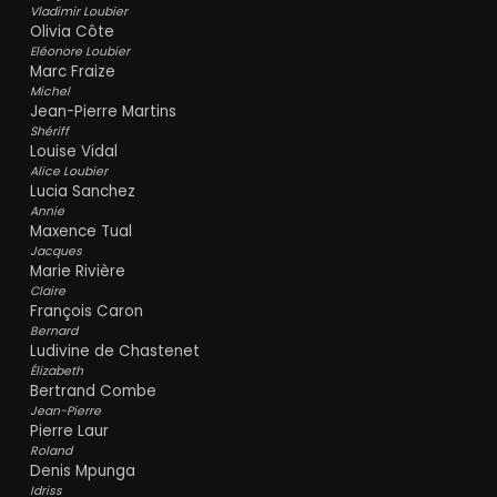
Vladimir Loubier
Olivia Côte
Eléonore Loubier
Marc Fraize
Michel
Jean-Pierre Martins
Shériff
Louise Vidal
Alice Loubier
Lucia Sanchez
Annie
Maxence Tual
Jacques
Marie Rivière
Claire
François Caron
Bernard
Ludivine de Chastenet
Élizabeth
Bertrand Combe
Jean-Pierre
Pierre Laur
Roland
Denis Mpunga
Idriss