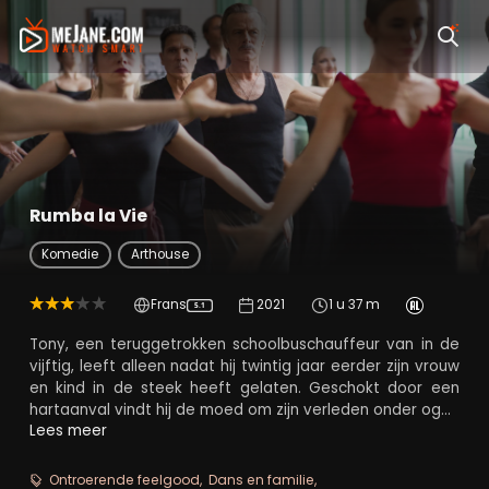
Rumba la Vie
Komedie
Arthouse
Frans
2021
1 u 37 m
5.1
Tony, een teruggetrokken schoolbuschauffeur van in de
vijftig, leeft alleen nadat hij twintig jaar eerder zijn vrouw
en kind in de steek heeft gelaten. Geschokt door een
hartaanval vindt hij de moed om zijn verleden onder ogen
te zien en zich incognito in te schrijven voor de dansles
Lees meer
van zijn dochter, die hij nooit heeft ontmoet. Hij wil haar
terugwinnen en zin geven aan zijn leven.
Ontroerende feelgood
Dans en familie