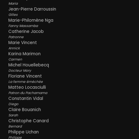
Maria
Jean-Pierre Darroussin
Gilles
Marie-Philomène Nga
Fanny Massamba
Catherine Jacob
Patronne
Marie Vincent
Annick
Karina Marimon
Carmen
Michel Houellebecq
Docteur Mory
Floriane Vincent
La femme éméchée
Matteo Locasciulli
Patron du Pachamama
Constantin Vidal
Diego
Claire Bouanich
Sarah
Christophe Canard
Bernard
Philippe Uchan
Philippe