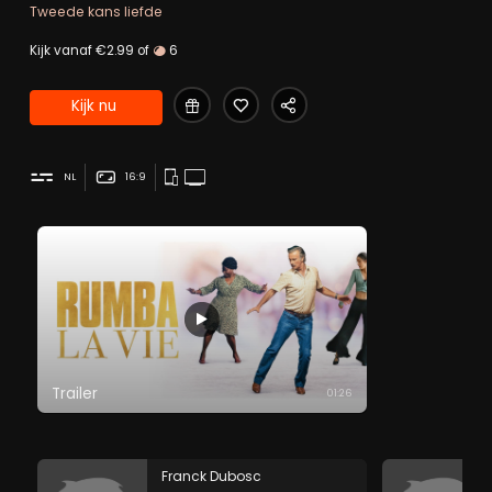
Tweede kans liefde
Kijk vanaf €2.99 of
6
Kijk nu
NL
16:9
Trailer
01:26
Franck Dubosc