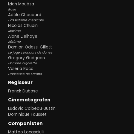
Iziah Mouëza
Rose
Adèle Choubard
L'assistante médicale
Nicolas Chupin
Maxime
Alane Delhaye
Jérôme
Damian Odess-Gillett
Le juge concours de danse
Gregory Gudgeon
Homme cigarette
Valeria Roco
Danseuse de samba
Regisseur
Franck Dubosc
Cinematografen
Ludovic Colbeau-Justin
Dominique Fausset
Componisten
Matteo Locasciulli