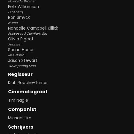
Howard's Brother
Felix Williamson
Ginsberg
Ron Smyck
Nurse
Nandalie Campbell Killick
Possessed Car-Park Girl
Olivia Pigeot
Jennifer
Sacha Horler
Mrs. North
Jason Stewart
Whimpering Man
Regisseur
Kiah Roache-Turner
Cinematograaf
Tim Nagle
Componist
Michael Lira
Schrijvers