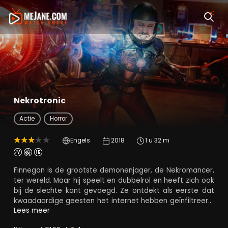
Nekrotronic
Actie
Horror
Engels
2018
1 u 32 m
Finnegan is de grootste demonenjager, de Nekromancer,
ter wereld. Maar hij speelt en dubbelrol en heeft zich ook
bij de slechte kant gevoegd. Ze ontdekt als eerste dat
kwaadaardige geesten het internet hebben geïnfiltreerd.
Nu, jaren later, mengt Howard North zich in de strijd,
Lees meer
geholpen door de twee Nekromancers Molly en Torquel.