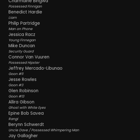
Charmaine Bingwa
Possessed Finnigan
Benedict Hardie
Liam
Philip Partridge
Man on Phone
Jessica Racz
Young Finnegan
Mike Duncan
Security Guard
Connor Van Vuuren
Possessed Hipster
Jeffrey Mercado-Libunao
Goon #11
Jesse Rowles
Goon #3
Glen Robinson
Goon #13
Allira Gibson
Ghost with White Eyes
Epine Bob Savea
Rangi
Berynn Schwerdt
Uncle Dave / Possessed Whimpering Man
Jay Gallagher