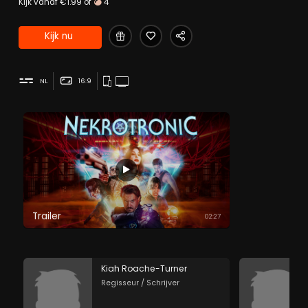
Kijk vanaf €1.99 of
4
Kijk nu
NL
16:9
Trailer
02:27
Kiah Roache-Turner
Regisseur / Schrijver