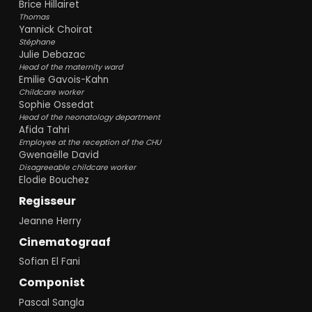
Brice Hillairet
Thomas
Yannick Choirat
Stéphane
Julie Debazac
Head of the maternity ward
Emilie Gavois-Kahn
Childcare worker
Sophie Ossedat
Head of the neonatology department
Afida Tahri
Employee at the reception of the CHU
Gwenaëlle David
Disagreeable childcare worker
Elodie Bouchez
Regisseur
Jeanne Herry
Cinematograaf
Sofian El Fani
Componist
Pascal Sangla