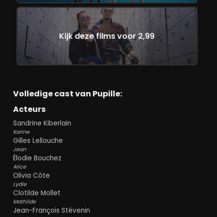
Kijk deze films voor 2,99
Volledige cast van Pupille:
Acteurs
Sandrine Kiberlain
Karine
Gilles Lellouche
Jean
Élodie Bouchez
Alice
Olivia Côte
Lydie
Clotilde Mollet
Mathilde
Jean-François Stévenin