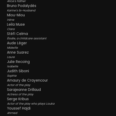
Alice's Father
Bruno Podalydès
Karine's Ex-Husband
Miou-Miou
Irène
Leïla Muse
Clara
Stéfi Celma
Élodie, a childcare assistant
Aude Léger
Midwife
Anne Suarez
Laure
Julie Recoing
Isabelle
Judith Siboni
Sophie
Amaury de Crayencour
Actor of the play
Sarajeanne Drillaud
Actress of the play
Serge Kribus
Actor of the play who plays Louka
Youssef Hajdi
Ahmed