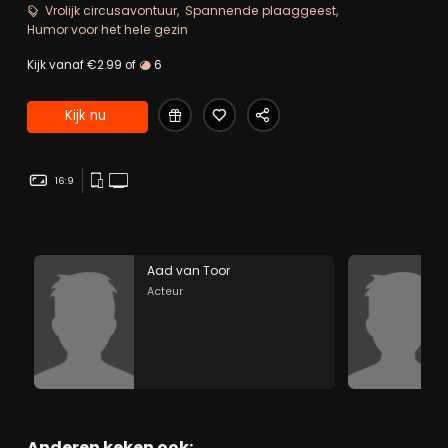
Maar de lijfspreuk van Adriaan is; Wat er ook gebeurt,
Vrolijk circusavontuur
Spannende plaaggeest
altijd blijven lachen.
Humor voor het hele gezin
Kijk vanaf €2.99 of
6
Kijk nu
16:9
Aad van Toor
Acteur
Anderen keken ook: