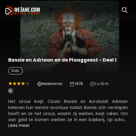
Bassie en Adriaan en de Plaaggeest - Deel 1
Kids
Nederlands
1978
1 u 13 m
Het circus kwijt. Clown Bassie en Acrobaat Adriaan
beleven hun eerste avontuur nadat Bassie zich verslapen
heeft en ze het circus, waarin zij werken, kwijt raken. Om
aan geld te komen werken ze in een bakkerij, op school
en in de haven. Dat valt niet mee omdat de Plaaggeest
Lees meer
Bassie & Adriaan op allerlei manieren aan het plagen is.