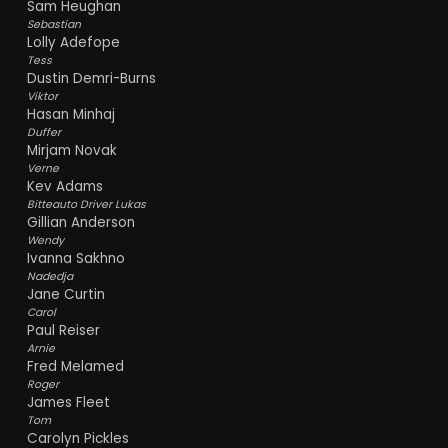
Sam Heughan
Sebastian
Lolly Adefope
Tess
Dustin Demri-Burns
Viktor
Hasan Minhaj
Duffer
Mirjam Novak
Verne
Kev Adams
Bitteauto Driver Lukas
Gillian Anderson
Wendy
Ivanna Sakhno
Nadedja
Jane Curtin
Carol
Paul Reiser
Arnie
Fred Melamed
Roger
James Fleet
Tom
Carolyn Pickles