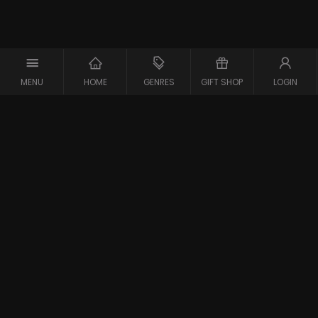
MENU
HOME
GENRES
GIFT SHOP
LOGIN
Support
Contact
Vraag en Antwoord
Systeemcheck
Privacy Policy
Algemene Voorwaarden
Blijf op de hoogte van de nieuwste films
Gestart in 2007 is meJane de eerste filmaanbieder in
Belgie en Nederland. meJane is inmiddels een bekend
online filmplatform voor filmliefhebbers op zoek naar