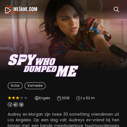
The Spy Who Dumpe
Actie
Komedie
Engels
2018
1 u 52 m
Audrey en Morgan zijn twee 30 something vriendinnen uit
Los Angeles. Op een dag valt Audreys ex-vriend bij hen
binnen met een bende meedogenloze huurmoordenaars