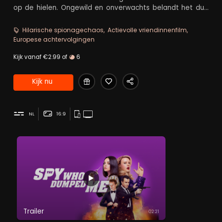
op de hielen. Ongewild en onverwachts belandt het duo
in een internationaal complot...
Hilarische spionagechaos
Actievolle vriendinnenfilm
Europese achtervolgingen
Kijk vanaf €2.99 of
6
Kijk nu
NL
16:9
Trailer
02:21