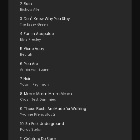
2. Rain
Bishop Allen
3. Don't Know Why You Stay
The Essex Green
4. Fun in Acapulco
Elvis Presley
5. Gene Autry
Beulah
6. You Are
Armin van Buuren
7. Noir
Yoann Feynman
8. Mmm Mmm Mmm Mmm
Crash Test Dummies
9. These Boots Are Made for Walking
Yvonne Přenosilová
10. Six Feet Underground
Parov Stelar
11. Créature De Siam