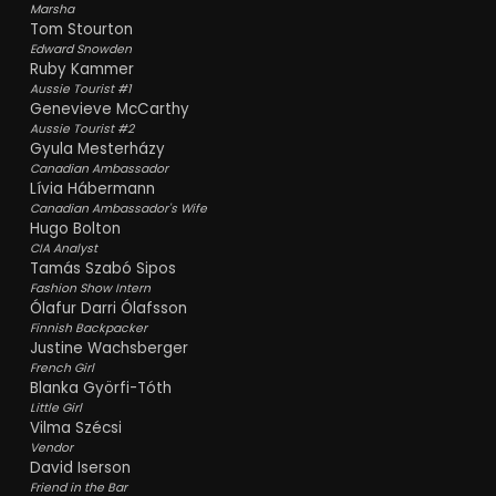
Marsha
Tom Stourton
Edward Snowden
Ruby Kammer
Aussie Tourist #1
Genevieve McCarthy
Aussie Tourist #2
Gyula Mesterházy
Canadian Ambassador
Lívia Hábermann
Canadian Ambassador's Wife
Hugo Bolton
CIA Analyst
Tamás Szabó Sipos
Fashion Show Intern
Ólafur Darri Ólafsson
Finnish Backpacker
Justine Wachsberger
French Girl
Blanka Györfi-Tóth
Little Girl
Vilma Szécsi
Vendor
David Iserson
Friend in the Bar