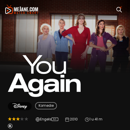
You Again
Komedie
Engels
2010
1 u 41 m
5.1