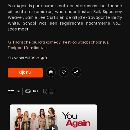
You Again is pure humor met een sterrencast bestaande
uit echte raskomieken, waaronder Kristen Bell, Sigourney
Weaver, Jamie Lee Curtis en de altijd extravagante Betty
White. School was een regelrechte nachtmerrie voor
Marni (Bell), en wanneer haar aartsrivale terugkeert om
Lees meer
haar te kwellen als bruid van haar broer, wordt ook zijn
bruiloft een echte ramp. En alsof dat nog niet genoeg is,
Hilarische bruiloftskomedy
Pestkop wordt schoonzus
komt Marni's moeder (Curtis) haar eigen oude
Feelgood familieruzie
schoolvijand (Weaver) weer tegen. You Again is een
waanzinnige komedie waar je keer op keer van in een
Kijk vanaf €3.99 of
8
deuk zal liggen.
Kijk nu
NL
16:9