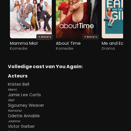
+ Extra's
+ Extra's
Mamma Mia!
About Time
Komedie
Komedie
Drama
Volledige cast van You Again:
Acteurs
Kristen Bell
Marni
Jamie Lee Curtis
Gail
Sigourney Weaver
Ramona
Odette Annable
Joanna
Victor Garber