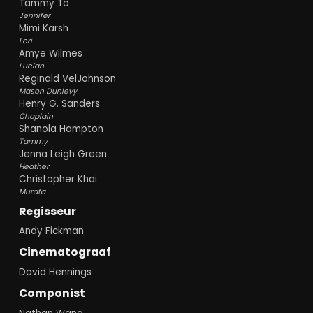
Tammy To
Jennifer
Mimi Karsh
Lori
Amye Wilmes
Lucian
Reginald VelJohnson
Mason Dunlevy
Henry G. Sanders
Chaplain
Shanola Hampton
Tammy
Jenna Leigh Green
Heather
Christopher Khai
Murata
Regisseur
Andy Fickman
Cinematograaf
David Hennings
Componist