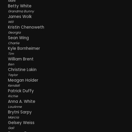
Mark
Betty White
Grandma Bunny
James Wolk
Will
Kristin Chenoweth
Georgia
Sean Wing
Charlie
Kyle Bornheimer
Tim
William Brent
Ben
Christine Lakin
Taylor
Meagan Holder
Kendall
Patrick Duffy
Richie
Anna A. White
LouAnne
Brytni Sarpy
Marcia
Gelsey Weiss
Gail