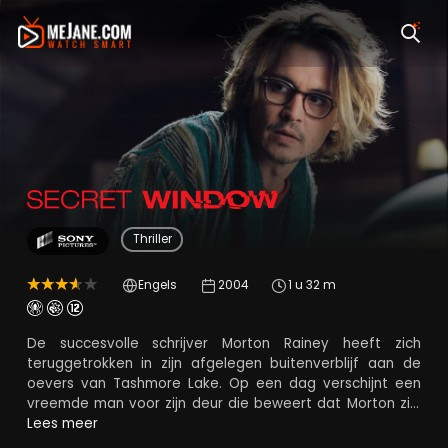
Secret Window
Thriller
Engels
2004
1 u 32 m
De succesvolle schrijver Morton Rainey heeft zich
teruggetrokken in zijn afgelegen buitenverblijf aan de
oevers van Tashmore Lake. Op een dag verschijnt een
vreemde man voor zijn deur die beweert dat Morton zijn
verhaal heeft gestolen. Zijn naam is John Shooter en hij
Lees meer
eist gerechtigheid. Terwijl Morton probeert het originele