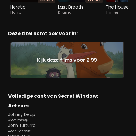
+ Extra's
+ Extra's
Heretic
Last Breath
The Housema
Horror
Drama
Thriller
Deze titel komt ook voor in:
Kijk deze films voor 2,99
Volledige cast van Secret Window:
Acteurs
Johnny Depp
Mort Rainey
John Turturro
John Shooter