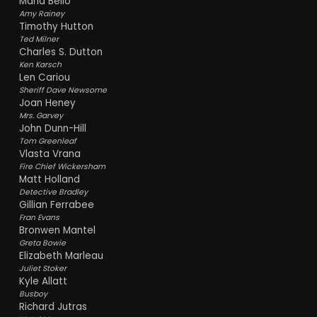
Maria Bello
Amy Rainey
Timothy Hutton
Ted Milner
Charles S. Dutton
Ken Karsch
Len Cariou
Sheriff Dave Newsome
Joan Heney
Mrs. Garvey
John Dunn-Hill
Tom Greenleaf
Vlasta Vrana
Fire Chief Wickersham
Matt Holland
Detective Bradley
Gillian Ferrabee
Fran Evans
Bronwen Mantel
Greta Bowie
Elizabeth Marleau
Juliet Stoker
Kyle Allatt
Busboy
Richard Jutras