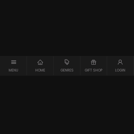
MENU
HOME
GENRES
GIFT SHOP
LOGIN
Support
Contact
Vraag en Antwoord
Systeemcheck
Privacy Policy
Algemene Voorwaarden
Blijf op de hoogte van de nieuwste films