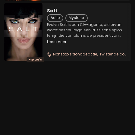
Salt
Actie
Mysterie
Evelyn Salt is een CIA-agente, die ervan
wordt beschuldigd een Russische spion
te zijn die van plan is de president van
Rusland te vermoorden. Wanneer ze op
Lees meer
de vlucht slaat, komen al haar
vaardigheden en haar verleden als
Nonstop spionageactie
Twistende complotthriller
geheim-agente goed van...
+ Extra's