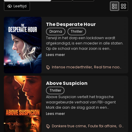
Leeftijd
The Desperate Hour
Drama
Thriller
Terwijl in het dorp een lockdown wordt
afgekondigd, is een moeder in alle staten.
Op de school van haar zoon is een
schutter aanwezig. De vrouw snelt tegen
Lees meer
de tijd en doet er alles aan om het leven
van haar zoon te redden.
Intense moederthriller
Real time noodlot
S
Above Suspicion
Thriller
Above Suspicion vertelt het tragische
waargebeurde verhaal van FBI-agent
Mark die aan de slag gaat in een
bergstadje in Kentucky. Daar komt hij al
Lees meer
gauw terecht in een affaire met de arme
lokale vrouw Susan die zijn belangrijkste
Donkere true crime
Foute fbi affaire
Grauwe smalltown thriller
informant wordt....