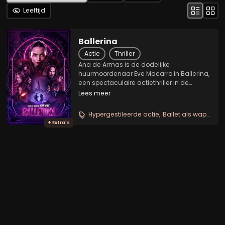
Leeftijd
Ballerina
Actie
Thriller
Ana de Armas is de dodelijke
huurmoordenaar Eve Macarro in Ballerina,
een spectaculaire actiethriller in de
wereld van John Wick. Opgeleid volgens
Lees meer
de genadeloze tradities van de Ruska
Roma, heeft Eve maar één doel: wraak
Hypergestileerde actie
Ballet als wapen
Jo
nemen op de brute...
+ Extra's