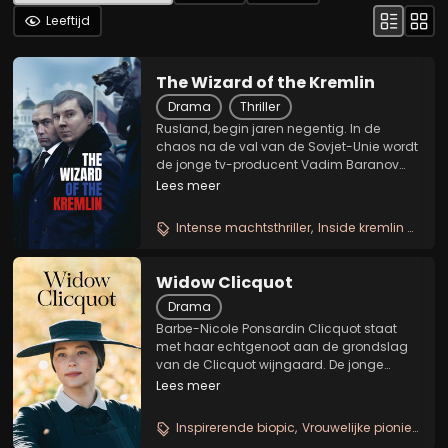
Leeftijd
The Wizard of the Kremlin
Drama
Thriller
Rusland, begin jaren negentig. In de
chaos na de val van de Sovjet-Unie wordt
de jonge tv-producent Vadim Baranov
opgenomen in de binnenste cirkel van de
Lees meer
macht. Als geslepen spindoctor
construeert hij zorgvuldig het imago van
Intense machtsthriller
Inside kremlin drama
de voormalige...
Widow Clicquot
Drama
Barbe-Nicole Ponsardin Clicquot staat
met haar echtgenoot aan de grondslag
van de Clicquot wijngaard. De jonge
vrouw wordt slechts op 27-jarige leeftijd
Lees meer
weduwe en neemt de wijngaard over,
waarna ze als de Grande Dame de
Inspirerende biopic
Vrouwelijke pionier
Ch
Champagne bekendstaat. Met...