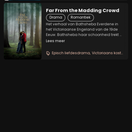
Far From the Madding Crowd
Drama
Romantiek
Het verhaal van Bathsheba Everdene in
het Victoriaanse Engeland van de 19de
Eeuw. Bathsheba haar schoonheid trekt al
snel de aandacht van drie verschillende
Lees meer
mannen: de schapenherder Gabriel Oak,
de sergeant Frank Troy en de oudere
Episch liefdesdrama
Victoriaans kostuumdrama
vrijgezel...