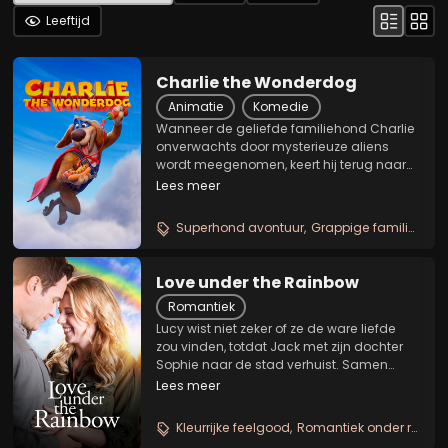
Leeftijd
Charlie the Wonderdog
Animatie
Komedie
Wanneer de geliefde familiehond Charlie
onverwachts door mysterieuze aliens
wordt meegenomen, keert hij terug naar
huis met ongelooflijke superkrachten en
Lees meer
een bijzondere missie: de mensen
beschermen van wie hij het meest houdt.
Superhond avontuur
Grappige familiefilm
Al snel ontdekt hij...
Love under the Rainbow
Romantiek
Lucy wist niet zeker of ze de ware liefde
zou vinden, totdat Jack met zijn dochter
Sophie naar de stad verhuist. Samen
leren ze haar dat het nooit te laat is om
Lees meer
regenbogen te achtervolgen.
Kleurrijke feelgood
Romantiek onder regenbogen