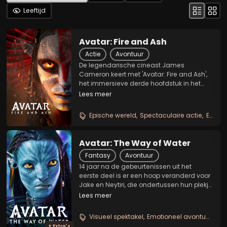
Leeftijd
Avatar: Fire and Ash
Actie
Avontuur
De legendarische cineast James
Cameron keert met 'Avatar: Fire and Ash',
het immersieve derde hoofdstuk in het
avontuur van ex-marinier en Na'vi-leider
Lees meer
Jake Sully, Na'vi-strijder Neytiri en hun
gezin terug naar de adembenemende
Epische wereld
Spectaculaire actie
Emotioneel familieverhaal
wereld van Pandora....
Avatar: The Way of Water
Fantasy
Avontuur
14 jaar na de gebeurtenissen uit het
eerste deel is er een hoop veranderd voor
Jake en Neytiri, die ondertussen hun plekje
hebben gevonden in het regenwoud van
Lees meer
Pandora dat ze thuis kunnen noemen. De
twee hebben samen drie Na'vi kinderen
Visueel spektakel
Emotioneel avontuur
Ad
en een...
+ Extra's