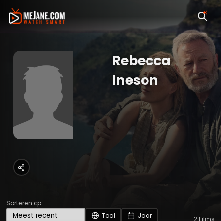
Rebecca
Ineson
Sorteren op
Taal
Jaar
2
Films