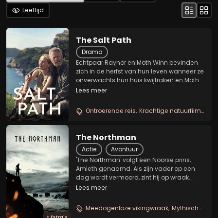
Leeftijd
The Salt Path
Drama
Echtpaar Raynor en Moth Winn bevinden
zich in de herfst van hun leven wanneer ze
onverwachts hun huis kwijtraken en Moth
erachter komt dat hij ernstig ziek is.
Lees meer
Samen neemt het koppel de moedige
beslissing om het eeuwenoude South
Ontroerende reis
Krachtige natuurfilm
Waa
West Coast Path te...
The Northman
Actie
Avontuur
'The Northman' volgt een Noorse prins,
Amleth genaamd. Als zijn vader op een
dag wordt vermoord, zint hij op wraak.
Tijdens zijn jacht op de moordenaar zal hij
Lees meer
echter door diepe dalen moeten gaan.
Meedogenloze vikingwraak
Mythisch en bloedig
+ Extra's