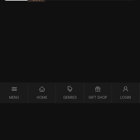
MENU
HOME
GENRES
GIFT SHOP
LOGIN
Copyright © 2026 Maxx-XS
Alle rechten voorbehouden