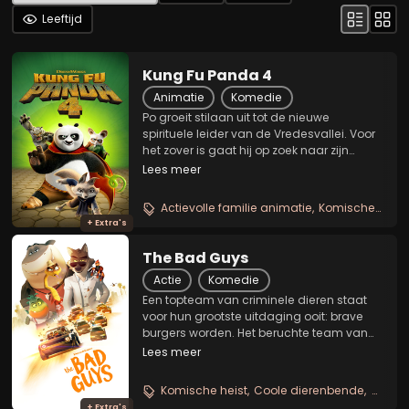
Leeftijd
Kung Fu Panda 4
Animatie
Komedie
Po groeit stilaan uit tot de nieuwe
spirituele leider van de Vredesvallei. Voor
het zover is gaat hij op zoek naar zijn
opvolger als Drakenkrijger. De vos Zhen
Lees meer
beschikt over goede vaardigheden en lijkt
daarom een goede kandidate. Ze ziet
Actievolle familie animatie
Komische kungfu reis
het...
+ Extra's
The Bad Guys
Actie
Komedie
Een topteam van criminele dieren staat
voor hun grootste uitdaging ooit: brave
burgers worden. Het beruchte team van
de Foute Jongens bestaat uit vijf vrienden:
Lees meer
charmante zakkenroller Mr. Wolf,
doorgewinterde kluizenkraker Mr. Snake,
Komische heist
Coole dierenbende
Actiev
koele meester...
+ Extra's