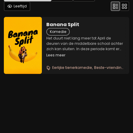
Leeftijd
Banana Split
Komedie
Het duurt niet lang meer tot April de
deuren van de middelbare school achter
zich kan sluiten. In deze periode komt er
tevens een einde aan haar langdurige
Lees meer
relatie met haar vriendje Nick. Omdat ze
over enkele maanden aan de universiteit
Eerlijke tienerkomedie
Beste-vriendinnenverhaal
begint,...