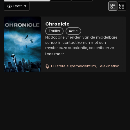
Leeftijd
Chronicle
Thriller
Actie
Nadat drie vrienden van de middelbare
school in contact komen met een
mysterieuze substantie, beschikken ze
plotseling over superkrachten. Ze zijn
Lees meer
dolblij met hun nieuwe krachten, maar de
situatie loopt al snel uit de hand. Wanneer
Duistere superheldenfilm
Telekinetische tieners
bij één van de...