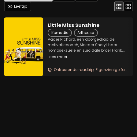
Leeftijd
Little Miss Sunshine
Komedie
Arthouse
Vader Richard, een doorgedraaide
motivatiecoach, Moeder Sheryl, haar
homoseksuele en suicidale broer Frank,
dochter Olive, zoon Dwayne -die weigert
Lees meer
te praten- en opa Edwin - vrijwel altijd
onder invloed van drank of drugs -
Ontroerende roadtrip
Eigenzinnige familie
maken een roadtrip in...