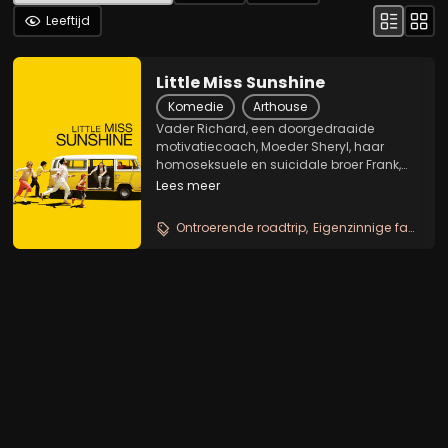
Leeftijd
Little Miss Sunshine
Komedie
Arthouse
Vader Richard, een doorgedraaide
motivatiecoach, Moeder Sheryl, haar
homoseksuele en suicidale broer Frank,
dochter Olive, zoon Dwayne -die weigert
Lees meer
te praten- en opa Edwin - vrijwel altijd
onder invloed van drank of drugs -
Ontroerende roadtrip
Eigenzinnige familie
maken een roadtrip in...