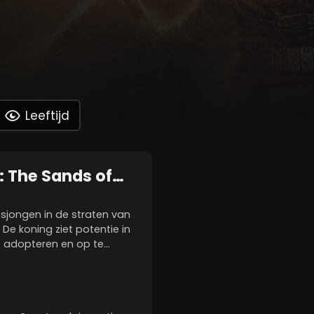
Leeftijd
a: The Sands of
sjongen in de straten van
 De koning ziet potentie in
e adopteren en op te
familie. Eenmaal volwassen
jn stiefbroers op...