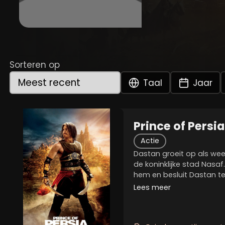
Sorteren op
Taal
Jaar
Prince of Persi
Time
Actie
Dastan groeit op als wee
de koninklijke stad Nasaf.
hem en besluit Dastan t
nemen in de koninklijke 
Lees meer
gaat Dastan samen met zi