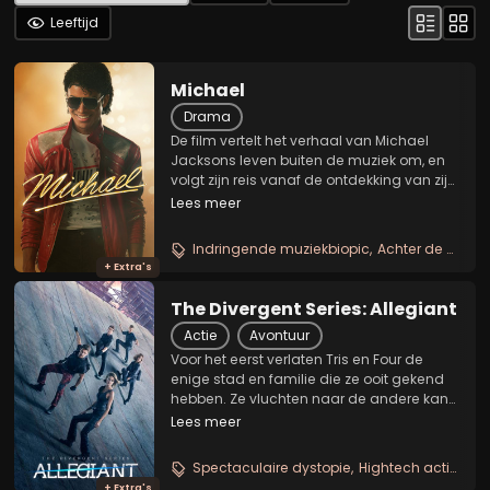
Leeftijd
Michael
Drama
De film vertelt het verhaal van Michael
Jacksons leven buiten de muziek om, en
volgt zijn reis vanaf de ontdekking van zijn
buitengewone talent als frontman van de
Lees meer
Jackson Five tot de visionaire artiest die
met zijn creatieve ambitie vastberaden...
Indringende muziekbiopic
Achter de schermen
+ Extra's
The Divergent Series: Allegiant
Actie
Avontuur
Voor het eerst verlaten Tris en Four de
enige stad en familie die ze ooit gekend
hebben. Ze vluchten naar de andere kant
van de muur die Chicago omringt. Wat ze
Lees meer
daar ontdekken, stelt alles in vraag wat ze
dachten te weten. Wanneer ook in deze...
Spectaculaire dystopie
Hightech actie
Gen
+ Extra's