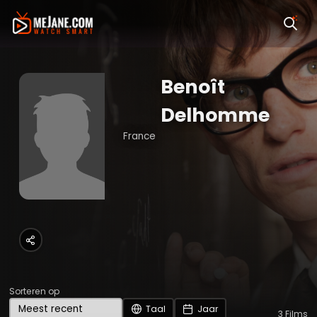
Benoît
Delhomme
France
Sorteren op
Taal
Jaar
3
Films