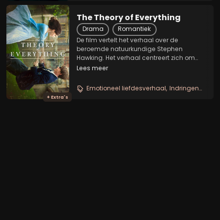
The Theory of Everything
Drama
Romantiek
De film vertelt het verhaal over de
beroemde natuurkundige Stephen
Hawking. Het verhaal centreert zich om
Hawkings vroege jaren op de Universiteit
Lees meer
van Cambridge waar hij verliefd wordt op
de arts-studente Jane, waar hij later mee
Emotioneel liefdesverhaal
Indringend ziekteportret
trouwt. Net na...
+ Extra's