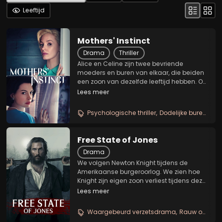
Leeftijd
Mothers' Instinct
Drama
Thriller
Alice en Celine zijn twee bevriende
moeders en buren van elkaar, die beiden
een zoon van dezelfde leeftijd hebben. Op
een dag vindt er echter een tragisch
Lees meer
ongeval plaats. De schuld, achterdocht
en paranoia die ontstaan als gevolg van
Psychologische thriller
Dodelijke burenrivaliteit
het ongeval...
Free State of Jones
Drama
We volgen Newton Knight tijdens de
Amerikaanse burgeroorlog. We zien hoe
Knight zijn eigen zoon verliest tijdens deze
wrede oorlog; voor Knight de reden om de
Lees meer
strijd aan te gaan tegen het zuiden. Hij
roept lokale slaven en boeren op om mee
Waargebeurd verzetsdrama
Rauw oorlogsportret
te...