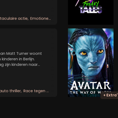
dembenemende wereld van
taculaire actie
Emotioneel familieverhaal
an Matt Turner woont
inderen in Berlijn.
 zijn kinderen naar
j gebeld door een
gt hij een mysterieuze
et...
to thriller
Race tegen de klok
+ Extra'