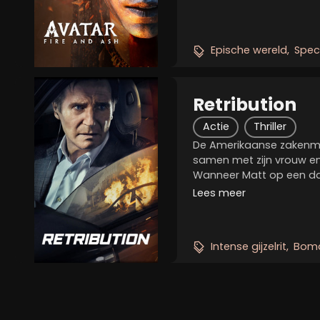
gezin terug naar de a
Pandora....
Epische wereld
Spec
Retribution
Actie
Thriller
De Amerikaanse zakenm
samen met zijn vrouw en k
Wanneer Matt op een dag
school brengt, wordt hi
Lees meer
onbekend nummer en krij
stem aan de lijn. Als hij ni
Intense gijzelrit
Bomau