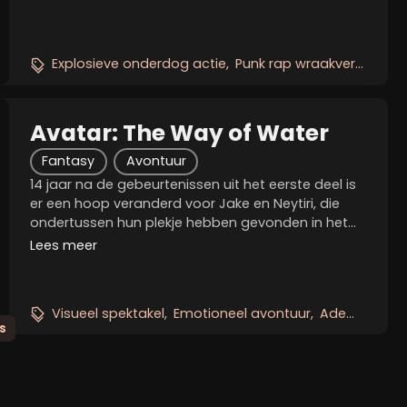
onsterfelijkheid, een vermoeide handlanger krijgt
een...
Explosieve onderdog actie
Punk rap wraakverhaal
M
Avatar: The Way of Water
Fantasy
Avontuur
14 jaar na de gebeurtenissen uit het eerste deel is
er een hoop veranderd voor Jake en Neytiri, die
ondertussen hun plekje hebben gevonden in het
regenwoud van Pandora dat ze thuis kunnen
Lees meer
noemen. De twee hebben samen drie Na'vi
kinderen en een...
Visueel spektakel
Emotioneel avontuur
Adembenemende onderwaterwereld
s