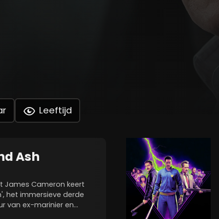
ar
Leeftijd
and Ash
st James Cameron keert
h', het immersieve derde
ur van ex-marinier en
'vi-strijder Neytiri en hun