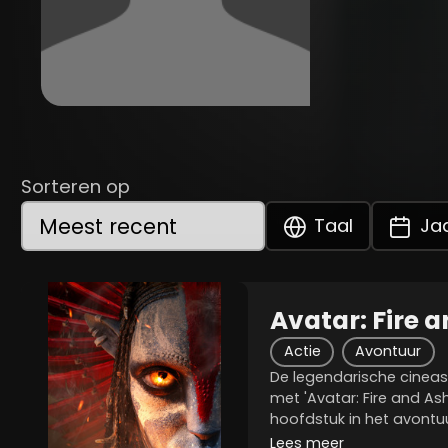
Sorteren op
Taal
Ja
Avatar: Fire 
Actie
Avontuur
De legendarische cinea
met 'Avatar: Fire and As
hoofdstuk in het avontu
Na'vi-leider Jake Sully, Na
Lees meer