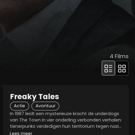
4
Films
Freaky Tales
Actie
Avontuur
In 1987 leidt een mysterieuze kracht de underdogs
van The Town in vier onderling verbonden verhalen:
tienerpunks verdedigen hun territorium tegen nazi-
skinheads, een rapduo vecht voor hiphop-
Lees meer