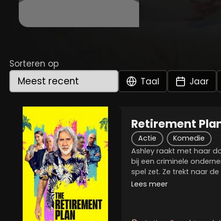
Sorteren op
Taal
Jaar
Retirement Pla
Actie
Komedie
Ashley raakt met haar do
bij een criminele ondern
spel zet. Ze trekt naar 
zich tot haar vader Matt 
Lees meer
daar zijn leven en vader en