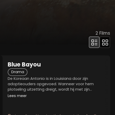
2
Films
Blue Bayou
Drama
De Koreaan Antonio is in Louisiana door zijn
adoptieouders opgevoed. Wanneer voor hem
plotseling uitzetting dreigt, wordt hij met zijn
afkomst geconfronteerd. Zowel zijn toekomst als
Lees meer
dat van zijn gezin, bestaande uit zijn vrouw Kathy en
dochtertje...