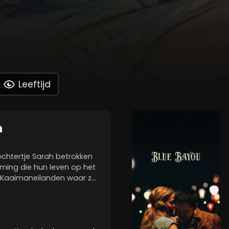
Leeftijd
n
chtertje Sarah betrokken
eming die hun leven op het
de Kaaimaneilanden waar ze
wendt. Momenteel leidt hij
 dochter zijn al...