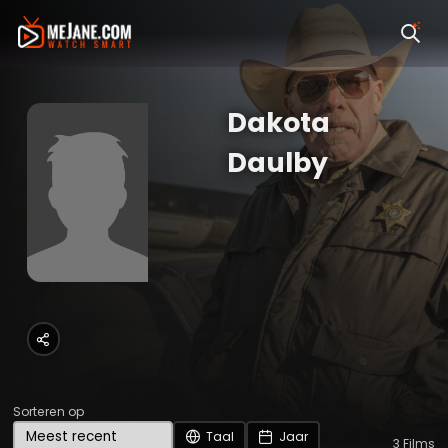
Dakota
Daulby
Sorteren op
Taal
Jaar
3
Films