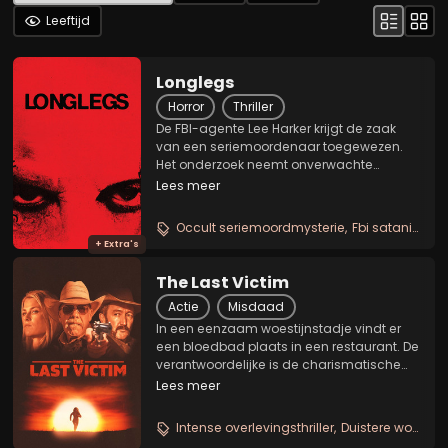
Leeftijd
Longlegs
Horror
Thriller
De FBI-agente Lee Harker krijgt de zaak
van een seriemoordenaar toegewezen.
Het onderzoek neemt onverwachte
wendingen en er is zelfs sprake van
Lees meer
occulte praktijken. Lee ontdekt dat ze een
persoonlijke band heeft met de
Occult seriemoordmysterie
Fbi satanische cult
moordenaar. De tijd dringt om...
+ Extra's
The Last Victim
Actie
Misdaad
In een eenzaam woestijnstadje vindt er
een bloedbad plaats in een restaurant. De
verantwoordelijke is de charismatische
ideoloog Jake en zijn vreemde bende
Lees meer
verschoppelingen. In een afgelegen
natuurreservaat willen ze de lijken
Intense overlevingsthriller
Duistere woestijn neo western
voorgoed laten...