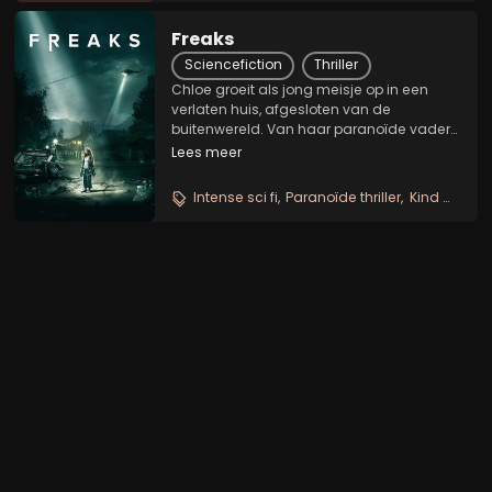
Freaks
Sciencefiction
Thriller
Chloe groeit als jong meisje op in een
verlaten huis, afgesloten van de
buitenwereld. Van haar paranoïde vader
mag ze nooit naar buiten, omdat 'de bad
Lees meer
guys' hen dan zullen vermoorden. Toch
blijft Chloe gefascineerd over de wereld
Intense sci fi
Paranoïde thriller
Kind met gaven
en uiteindelijk...