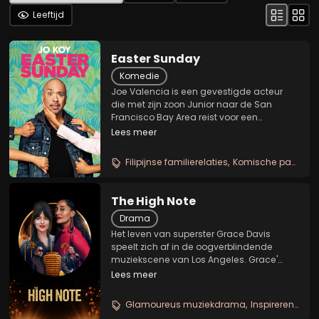
Leeftijd
Easter Sunday
Komedie
Joe Valencia is een gevestigde acteur
die met zijn zoon Junior naar de San
Francisco Bay Area reist voor een
familiefeestje met Pasen. Nadat vader en
Lees meer
zoon arriveren, ontstaat er een vete tussen
Joe's moeder Susan en haar zus Theresa.
Filipijnse familierelaties
Komische paaschaos
Met pijn en...
The High Note
Drama
Het leven van superster Grace Davis
speelt zich af in de oogverblindende
muziekscene van Los Angeles. Grace'
overwerkte persoonlijk assistente Maggie
Lees meer
zit vast in een sleur. Maar ze jaagt nog
steeds haar jeugddroom na om
Glamoureus muziekdrama
Inspirerende carrièrefilm
muziekproducent te worden....