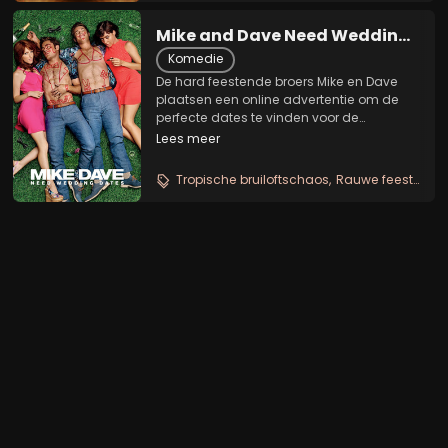
Mike and Dave Need Wedding
Dates
Komedie
De hard feestende broers Mike en Dave
plaatsen een online advertentie om de
perfecte dates te vinden voor de
Hawaiiaanse bruiloft van hun zus. Terwijl
Lees meer
ze hopen op een wild avontuur, blijkt dat
juist de jongens overtroffen worden door
Tropische bruiloftschaos
Rauwe feestkomedie
het...