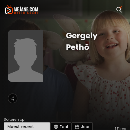
Gergely
Pethõ
Sorteren op
Taal
Jaar
1
Films