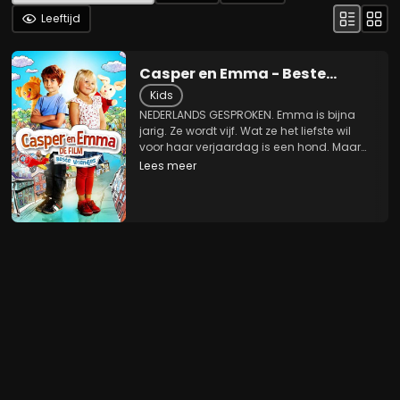
Leeftijd
Casper en Emma - Beste
Vriendjes
Kids
NEDERLANDS GESPROKEN. Emma is bijna
jarig. Ze wordt vijf. Wat ze het liefste wil
voor haar verjaardag is een hond. Maar
haar moeder vindt dat ze nog niet groot
Lees meer
genoeg is om voor een hond te zorgen.
Intussen ziet Casper, net zo oud als
Emma, er...