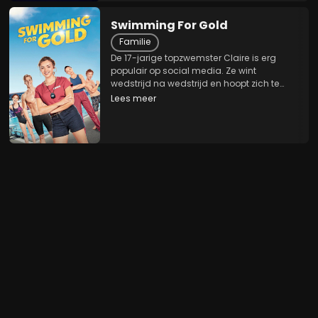
Swimming For Gold
Familie
De 17-jarige topzwemster Claire is erg
populair op social media. Ze wint
wedstrijd na wedstrijd en hoopt zich te
kwalificeren voor de Olympische Spelen.
Lees meer
Maar door een ongeluk met een jetski
krijgt ze watervrees. Tegen haar zin in
wordt ze naar...