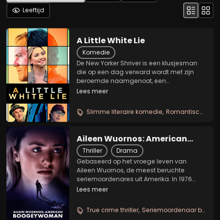
Leeftijd
A Little White Lie
Komedie
De New Yorker Shriver is een klusjesman
die op een dag verward wordt met zijn
beroemde naamgenoot, een
teruggetrokken schrijver. Shriver gaat
Lees meer
evenwel in op de uitnodiging voor een
auteursfestival waar hij een toespraak zal
Slimme literaire komedie
Romantische identiteitsverwarring
houden en waar hij...
Aileen Wuornos: American
Boogeywoman
Thriller
Drama
Gebaseerd op het vroege leven van
Aileen Wuornos, de meest beruchte
seriemoordenares uit Amerika. In 1976
arriveert een jonge Aileen in Flordia, op
Lees meer
zoek naar een nieuw leven dat haar zal
helpen ontsnappen aan haar tragische
True crime thriller
Seriemoordenaar biopic
verleden. Ze ontmoet...